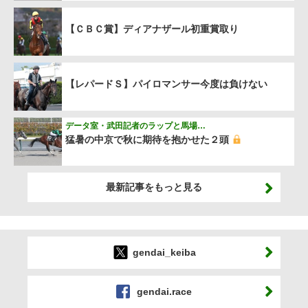
【ＣＢＣ賞】ディアナザール初重賞取り
【レパードＳ】パイロマンサー今度は負けない
データ室・武田記者のラップと馬場…
猛暑の中京で秋に期待を抱かせた２頭
最新記事をもっと見る
gendai_keiba
gendai.race