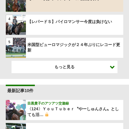
4
【レパードＳ】パイロマンサー今度は負けない
5
米国型ピューロマジックが２４年ぶりにレコード更
新
もっと見る
最新記事10件
目黒貴子のアツアツ交遊録
〈124〉ＹｏｕＴｕｂｅｒ〝やーしゅんさん〟とし
ても活…