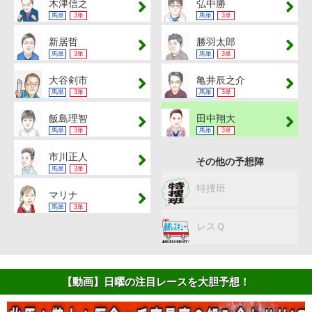
木津信之
弘中勝
馬単
3単
馬単
3単
新居哲
勝羽太郎
馬単
3単
馬単
3単
大谷剣市
亀井辰之介
馬単
3単
馬単
3単
飯島理智
田中翔大
馬単
3単
馬単
3単
市川正人
その他の予想陣
馬単
3単
特捜班
マリナ
馬単
3単
レスＱ
【動画】日曜の注目レースを大胆予想！