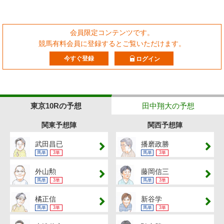
会員限定コンテンツです。
競馬有料会員に登録するとご覧いただけます。
今すぐ登録
ログイン
東京10Rの予想
田中翔大の予想
関東予想陣
関西予想陣
武田昌已
播磨政勝
馬単
3単
馬単
3単
外山勲
藤岡信三
馬単
3単
馬単
3単
橘正信
新谷学
馬単
3単
馬単
3単