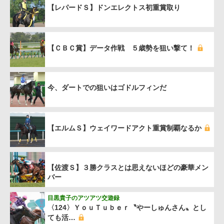
【レパードＳ】ドンエレクトス初重賞取り
【ＣＢＣ賞】データ作戦 ５歳勢を狙い撃て！
今、ダートでの狙いはゴドルフィンだ
【エルムＳ】ウェイワードアクト重賞制覇なるか
【佐渡Ｓ】３勝クラスとは思えないほどの豪華メン
バー
目黒貴子のアツアツ交遊録
〈124〉ＹｏｕＴｕｂｅｒ〝やーしゅんさん〟とし
ても活…