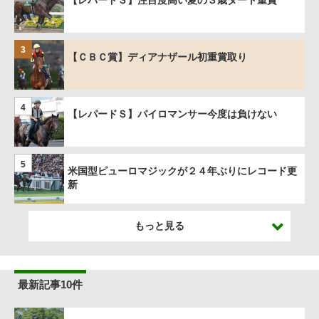
【レパードＳ】注目度高い夏の３歳ダート重賞
3
【ＣＢＣ賞】ディアナザール初重賞取り
4
【レパードＳ】パイロマンサー今度は負けない
5
米国型ピューロマジックが２４年ぶりにレコード更
新
もっと見る
最新記事10件