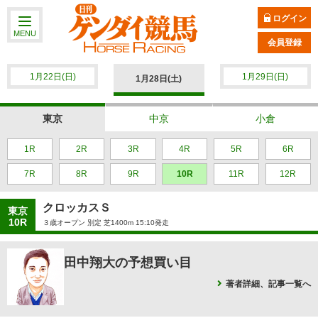
ログイン
MENU
会員登録
1月22日(日)
1月29日(日)
1月28日(土)
東京
中京
小倉
1R
2R
3R
4R
5R
6R
7R
8R
9R
10R
11R
12R
クロッカスＳ
東京
10R
３歳オープン 別定 芝1400m 15:10発走
田中翔大の予想買い目
著者詳細、記事一覧へ