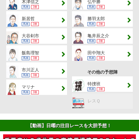
木津信之
弘中勝
馬単
3単
馬単
3単
新居哲
勝羽太郎
馬単
3単
馬単
3単
大谷剣市
亀井辰之介
馬単
3単
馬単
3単
飯島理智
田中翔大
馬単
3単
馬単
3単
市川正人
その他の予想陣
馬単
3単
特捜班
マリナ
馬単
3単
馬単
3単
レスＱ
【動画】日曜の注目レースを大胆予想！