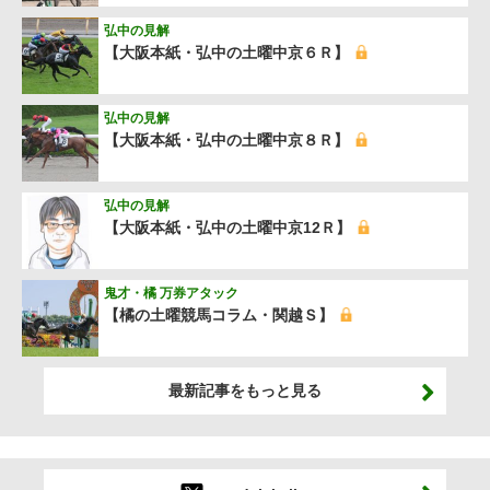
弘中の見解
【大阪本紙・弘中の土曜中京６Ｒ】
弘中の見解
【大阪本紙・弘中の土曜中京８Ｒ】
弘中の見解
【大阪本紙・弘中の土曜中京12Ｒ】
鬼才・橘 万券アタック
【橘の土曜競馬コラム・関越Ｓ】
最新記事をもっと見る