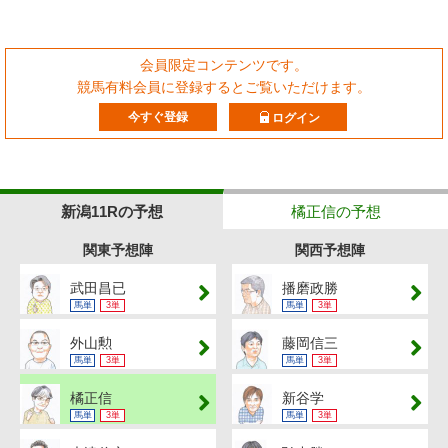
会員限定コンテンツです。
競馬有料会員に登録するとご覧いただけます。
今すぐ登録
ログイン
新潟11Rの予想
橘正信の予想
関東予想陣
関西予想陣
武田昌已
播磨政勝
馬単
3単
馬単
3単
外山勲
藤岡信三
馬単
3単
馬単
3単
橘正信
新谷学
馬単
3単
馬単
3単