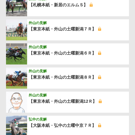
【札幌本紙・新居のエルムＳ】
外山の見解
【東京本紙・外山の土曜新潟７Ｒ】
外山の見解
【東京本紙・外山の土曜新潟６Ｒ】
外山の見解
【東京本紙・外山の土曜新潟８Ｒ】
外山の見解
【東京本紙・外山の土曜新潟12Ｒ】
弘中の見解
【大阪本紙・弘中の土曜中京７Ｒ】