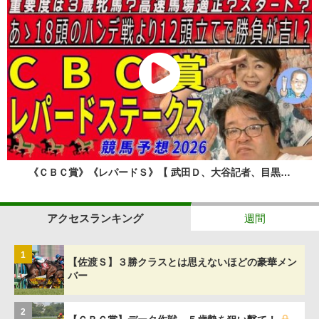
《ＣＢＣ賞》《レパードＳ》【 武田Ｄ、大谷記者、目黒…
アクセスランキング
週間
1
【佐渡Ｓ】３勝クラスとは思えないほどの豪華メン
バー
2