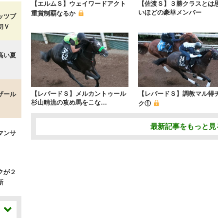
【エルムＳ】ウェイワードアクト
【佐渡Ｓ】３勝クラスとは
いほどの豪華メンバー
重賞制覇なるか
ッツブ
初Ｖ
高い夏
【レパードＳ】メルカントゥール
【レパードＳ】調教マル得
ザール
杉山晴流の攻め馬をこな…
ク①
最新記事をもっと見
マンサ
クが２
新