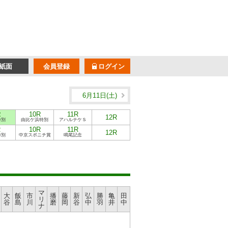
紙面
会員登録
ログイン
6月11日(土)
R
10R
11R
12R
特別
由比ケ浜特別
アハルテケＳ
R
10R
11R
12R
特別
中京スポニチ賞
鳴尾記念
マ
大
飯
市
播
藤
新
弘
勝
亀
田
リ
谷
島
川
磨
岡
谷
中
羽
井
中
ナ