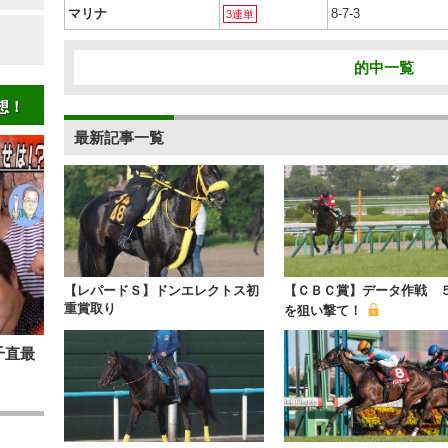
マリナ
8-7-3
3連単
的中一覧
想！
最新記事一覧
【レパードＳ】ドンエレクトス初
【ＣＢＣ賞】データ作戦 
重賞取り
を狙い撃て！
千直最