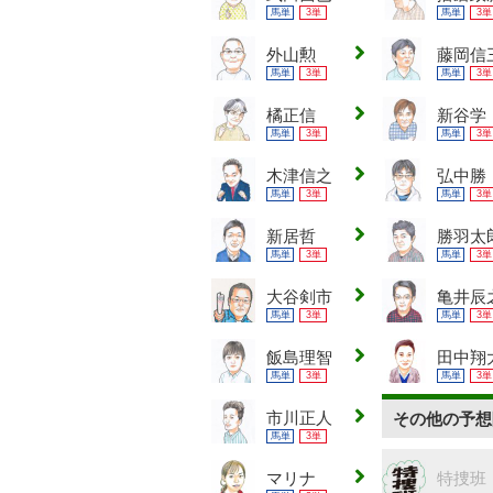
馬単
3単
馬単
3単
外山勲
藤岡信
馬単
3単
馬単
3単
橘正信
新谷学
馬単
3単
馬単
3単
木津信之
弘中勝
馬単
3単
馬単
3単
新居哲
勝羽太
馬単
3単
馬単
3単
大谷剣市
亀井辰
馬単
3単
馬単
3単
飯島理智
田中翔
馬単
3単
馬単
3単
市川正人
その他の予想
馬単
3単
マリナ
特捜班