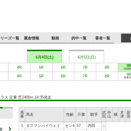
シリーズ一覧
厩舎情報
動画
的中一覧
著者一覧
6月4日(土)
6月5日(日)
9
4R
5R
6R
7R
8R
稲城
9
4R
5R
6R
7R
8R
弥富
ス 定量 芝2400m 14:35発走
馬
武
外
木
新
馬名
性齢
斤量
騎手
橘
番
田
山
津
居
1
タスマンハイウェイ
セン4
57
内田
△
勝