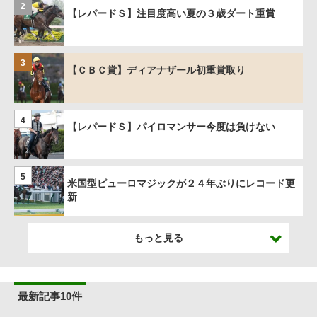
2
【レパードＳ】注目度高い夏の３歳ダート重賞
3
【ＣＢＣ賞】ディアナザール初重賞取り
4
【レパードＳ】パイロマンサー今度は負けない
5
米国型ピューロマジックが２４年ぶりにレコード更
新
もっと見る
最新記事10件