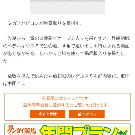
タガノバビロンが重賞取りを目指す。
昨夏から一気の３連勝でオープン入りを果たすと、昇級初戦
のベテルギウスＳでは④着。４角で追い出しを待たされる場面
がありながらも、しっかりと脚を使って掲示板入りを果たし
た。
放牧を挟んで挑んだ４歳初戦のレグルスＳも好内容だ。道中
は中団１…
会員限定コンテンツです。
競馬有料会員に登録するとご覧いただけます。
今すぐ登録
ログイン