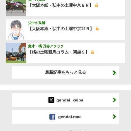
【大阪本紙・弘中の土曜中京８Ｒ】
弘中の見解
【大阪本紙・弘中の土曜中京12Ｒ】
鬼才・橘 万券アタック
【橘の土曜競馬コラム・関越Ｓ】
最新記事をもっと見る
gendai_keiba
gendai.race