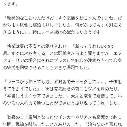
ります。
「精神的なことなんだけど、すぐ腹痛を起こすんですよね。だ
からよく厩舎に寝泊まりしましたよ。何があってもすぐ対応で
きるように」。特にレース後は心配だったようです。
快挙は実は不安との隣り合わせ。「勝ってうれしいのは一
瞬。すぐに次を考える」とは関係者からよく聞きますが、エフ
フォーリアの場合はそれにプラスして細心の注意をもって心身
の疲労を回復させることも大きな課題でした。
「レースから帰っても必、ず厩舎でチェックして……。子供を
育てるようでした」。実は有馬記念の前にもツメを痛めたり。
「本当にうまくケアできました」。天栄と厩舎で連携して、い
ろいろな人の力で勝つことができたと振り返ってくれました。
歓喜のＧⅠ勝利となったウインカーネリアンも蹄葉炎で約１
年間、戦線を離脱したことがありました。「治らないと言われ