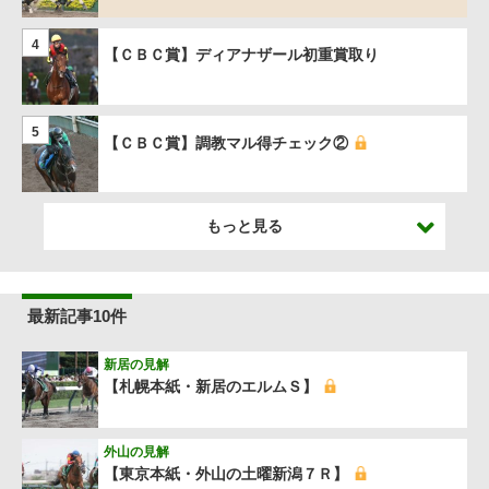
4
【ＣＢＣ賞】ディアナザール初重賞取り
5
【ＣＢＣ賞】調教マル得チェック②
もっと見る
最新記事10件
新居の見解
【札幌本紙・新居のエルムＳ】
外山の見解
【東京本紙・外山の土曜新潟７Ｒ】