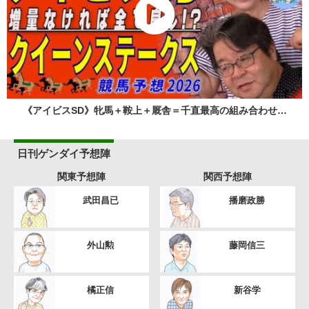
《アイビスSD》牝馬＋鞍上＋厩舎＝千直最高の組み合わせ…
日刊ゲンダイ予想陣
関東予想陣
関西予想陣
武田昌已
播磨政勝
外山勲
藤岡信三
橘正信
新谷学