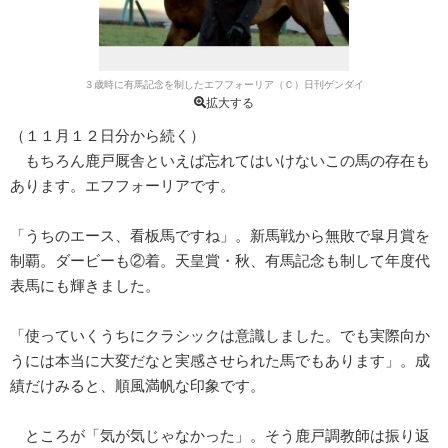
３歳時に有馬記念を制したエフフォーリア（Ｃ）日刊ゲンダイ
拡大する
（１１月１２日分から続く）
もちろん鹿戸厩舎といえば忘れてはいけないこの馬の存在も
あります。エフフォーリアです。
「うちのエース、看板馬ですね」。新馬戦から無敗で皐月賞を
制覇。ダービーも②着。天皇賞・秋、有馬記念も制して年度代
表馬にも輝きました。
「使っていくうちにクラシックは意識しました。でも実際向か
うには本当に大変だなと実感させられた馬でもあります」。成
績だけみると、順風満帆な印象です。
ところが「気が気じゃなかった」。そう鹿戸調教師は振り返