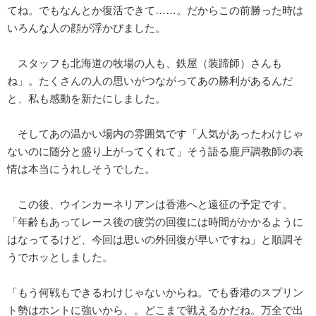
てね。でもなんとか復活できて……。だからこの前勝った時は
いろんな人の顔が浮かびました。
スタッフも北海道の牧場の人も、鉄屋（装蹄師）さんも
ね」。たくさんの人の思いがつながってあの勝利があるんだ
と、私も感動を新たにしました。
そしてあの温かい場内の雰囲気です「人気があったわけじゃ
ないのに随分と盛り上がってくれて」そう語る鹿戸調教師の表
情は本当にうれしそうでした。
この後、ウインカーネリアンは香港へと遠征の予定です。
「年齢もあってレース後の疲労の回復には時間がかかるように
はなってるけど、今回は思いの外回復が早いですね」と順調そ
うでホッとしました。
「もう何戦もできるわけじゃないからね。でも香港のスプリン
ト勢はホントに強いから、。どこまで戦えるかだね。万全で出