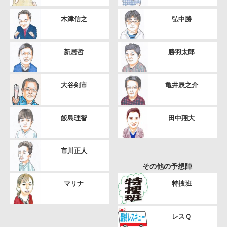
木津信之
弘中勝
新居哲
勝羽太郎
大谷剣市
亀井辰之介
飯島理智
田中翔大
市川正人
その他の予想陣
マリナ
特捜班
レスＱ