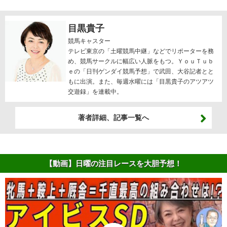
目黒貴子
競馬キャスター
テレビ東京の「土曜競馬中継」などでリポーターを務
め、競馬サークルに幅広い人脈をもつ。ＹｏｕＴｕｂ
ｅの「日刊ゲンダイ競馬予想」で武田、大谷記者とと
もに出演。また、毎週水曜には「
目黒貴子のアツアツ
交遊録
」を連載中。
著者詳細、記事一覧へ
【動画】日曜の注目レースを大胆予想！