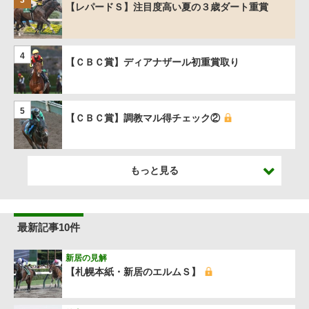
【レパードＳ】注目度高い夏の３歳ダート重賞
4
【ＣＢＣ賞】ディアナザール初重賞取り
5
【ＣＢＣ賞】調教マル得チェック②
もっと見る
最新記事10件
新居の見解
【札幌本紙・新居のエルムＳ】