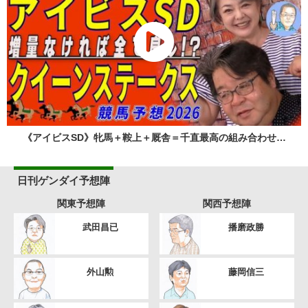
《アイビスSD》牝馬＋鞍上＋厩舎＝千直最高の組み合わせ…
日刊ゲンダイ予想陣
関東予想陣
関西予想陣
武田昌已
播磨政勝
外山勲
藤岡信三