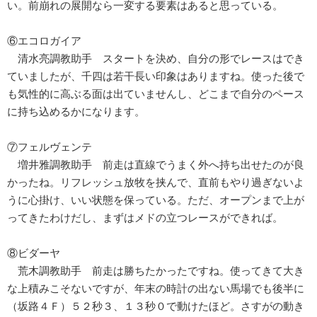
い。前崩れの展開なら一変する要素はあると思っている。
⑥エコロガイア
清水亮調教助手 スタートを決め、自分の形でレースはでき
ていましたが、千四は若干長い印象はありますね。使った後で
も気性的に高ぶる面は出ていませんし、どこまで自分のペース
に持ち込めるかになります。
⑦フェルヴェンテ
増井雅調教助手 前走は直線でうまく外へ持ち出せたのが良
かったね。リフレッシュ放牧を挟んで、直前もやり過ぎないよ
うに心掛け、いい状態を保っている。ただ、オープンまで上が
ってきたわけだし、まずはメドの立つレースができれば。
⑧ビダーヤ
荒木調教助手 前走は勝ちたかったですね。使ってきて大き
な上積みこそないですが、年末の時計の出ない馬場でも後半に
（坂路４Ｆ）５２秒３、１３秒０で動けたほど。さすがの動き