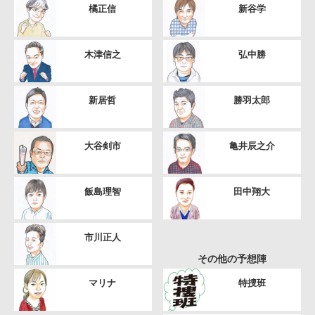
橘正信
新谷学
木津信之
弘中勝
新居哲
勝羽太郎
大谷剣市
亀井辰之介
飯島理智
田中翔大
市川正人
その他の予想陣
マリナ
特捜班