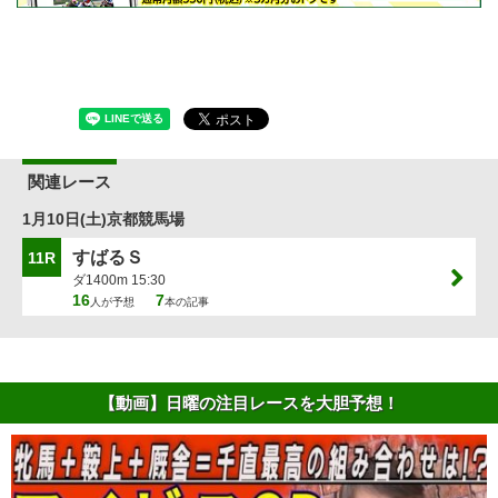
関連レース
1月10日(土)京都競馬場
すばるＳ
11R
ダ1400m 15:30
16
7
人が予想
本の記事
【動画】日曜の注目レースを大胆予想！