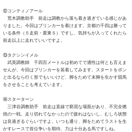
⑫コンティノアール
荒木調教助手 前走は調教から落ち着き過ぎている感じがあ
りました。今回はブリンカーを着けます。京都の千四は勝って
いる条件（５走前・栗東Ｓ）ですし、気持ちが入ってくれたら
前走以上に走れていいですよ。
⑬タクシンイメル
武英調教師 千四百メートルは初めてで適性は何とも言えま
せんが、今回はブリンカーを装着してみます。スタートをポン
と出るなら行く形でもいいけど、脚をためて末脚を生かす競馬
をさせることも考えています。
⑭スターターン
三津谷調教助手 前走は直線で窮屈な場面があり、不完全燃
焼の一戦。走り切れてなかったので疲れはないし、むしろ状態
は良過ぎるぐらいですよ。いつも通り、脚をためてラストを生
かすレースで首位争いを期待。力は十分ある馬ですしね。