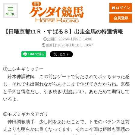
ログイン
MENU
会員登録
【日曜京都11Ｒ・すばるＳ】出走全馬の特選情報
公開日:2026年1月9日 14:00
更新日:2026年1月10日 10:47
①ニシキギミッチー
鈴木伸調教師 この前はゲートで待たされてボケちゃった感
じ。それでも出遅れながらあそこまで伸びてきたからね。京都
と千四は得意だし、引き続き状態はいい。あらためて期待して
いるよ。
②モズミギカタアガリ
仲田調教助手 少し間をあけたことで、トモのバランスは前
走よりも明らかに良くなってます。それに今回は距離も実績の