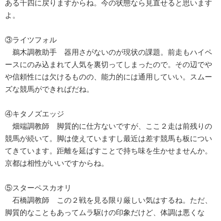
ある千四に戻りますからね。今の状態なら見直せると思います
よ。
③ライツフォル
鵜木調教助手 器用さがないのが現状の課題。前走もハイペ
ースにのみ込まれて人気を裏切ってしまったので。その辺でや
や信頼性には欠けるものの、能力的には通用していい。スムー
ズな競馬ができればだね。
④キタノズエッジ
畑端調教師 脚質的に仕方ないですが、ここ２走は前残りの
競馬が続いて。脚は使えていますし最近は差す競馬も板につい
てきています。距離を延ばすことで持ち味を生かせませんか。
京都は相性がいいですからね。
⑤スターペスカオリ
石橋調教師 この２戦を見る限り厳しい気はするね。ただ、
脚質的なこともあってムラ駆けの印象だけど、体調は悪くな