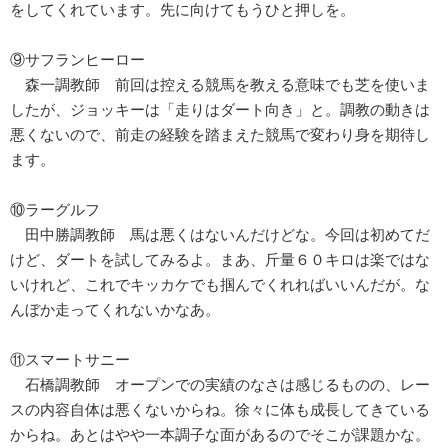
をしてくれています。先に向けてもうひと押しを。
⑨サフランヒーロー
森一調教師 前回は控える競馬を教える意味でも芝を使いま
したが、ジョッキーは「走りはダート向き」と。調教の動きは
悪くないので、前走の経験を踏まえた競馬で変わり身を期待し
ます。
⑩ラーグルフ
田中勝調教師 馬は悪くはないんだけどな。今回は初めてだ
けど、ダートを試してみるよ。まあ、斤量６０キロは楽ではな
いけれど、これでキッカケでも掴んでくれればいいんだが。な
んぼか走ってくれないかなあ。
⑪スマートサニー
石橋調教師 オープンでの実績のなさは感じるものの、レー
スの内容自体は悪くないからね。徐々に体も成長してきている
からね。あとはやや一本調子な面があるのでそこが課題かな。