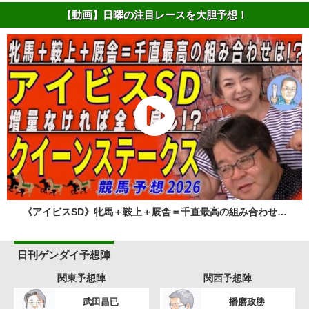
【動画】日曜の注目レースを大胆予想！
《アイビスSD》牝馬＋鞍上＋厩舎＝千直最高の組み合わせ…
日刊ゲンダイ予想陣
関東予想陣
関西予想陣
武田昌已
播磨政勝