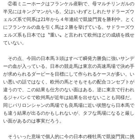
②着ミニーホークはフランケル産駒で、母マルチリンガルの
半兄にはキングマンがいる。父はいわずとしれたサドラーズウ
ェルズ系で同系は21年から４年連続で凱旋門賞を勝利中。とく
にフランケルの血を引く馬は２勝を挙げている。サドラーズウ
ェルズ系も日本では〝重い〟と言われて欧州ほどの成績を残せ
ていない。
その点、今回の日本馬３頭はすべて瞬発力勝負に強いサンデ
ーの血が入っている。日本の競走馬は東京の高速馬場で決め手
が求められるダービーを目標にして作られるケースが多い。い
い悪いの話ではなく、欧州の馬とそもそもの配合コンセプトが
違うので、この結果も仕方のない面はある。逆に東京で行われ
るジャパンＣで欧州馬が近年は結果を出せないことも同様だ。
同じパリロンシャンの馬場でも良馬場に近い状態なら日本馬で
も違う結果が出るのかもしれないが、タフな馬場になると厳し
い面があるのは事実だろう。
そういった意味で個人的に今の日本の種牡馬で凱旋門賞に挑