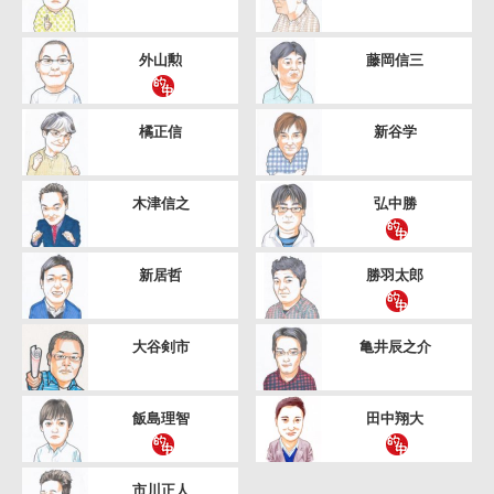
外山勲
藤岡信三
橘正信
新谷学
木津信之
弘中勝
新居哲
勝羽太郎
大谷剣市
亀井辰之介
飯島理智
田中翔大
市川正人