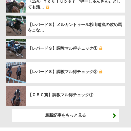
〈124〉ＹｏｕＴｕｂｅｒ〝やーしゅんさん〟とし
ても活…
【レパードＳ】メルカントゥール杉山晴流の攻め馬
をこな…
【レパードＳ】調教マル得チェック①
【レパードＳ】調教マル得チェック②
【ＣＢＣ賞】調教マル得チェック①
最新記事をもっと見る