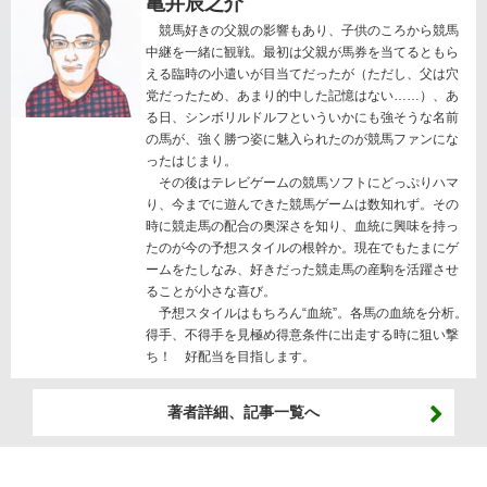
亀井辰之介
競馬好きの父親の影響もあり、子供のころから競馬
中継を一緒に観戦。最初は父親が馬券を当てるともら
える臨時の小遣いが目当てだったが（ただし、父は穴
党だったため、あまり的中した記憶はない……）、あ
る日、シンボリルドルフといういかにも強そうな名前
の馬が、強く勝つ姿に魅入られたのが競馬ファンにな
ったはじまり。
その後はテレビゲームの競馬ソフトにどっぷりハマ
り、今までに遊んできた競馬ゲームは数知れず。その
時に競走馬の配合の奥深さを知り、血統に興味を持っ
たのが今の予想スタイルの根幹か。現在でもたまにゲ
ームをたしなみ、好きだった競走馬の産駒を活躍させ
ることが小さな喜び。
予想スタイルはもちろん“血統”。各馬の血統を分析。
得手、不得手を見極め得意条件に出走する時に狙い撃
ち！ 好配当を目指します。
著者詳細、記事一覧へ