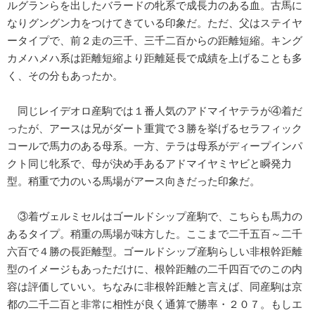
ルグランらを出したバラードの牝系で成長力のある血。古馬に
なりグングン力をつけてきている印象だ。ただ、父はステイヤ
ータイプで、前２走の三千、三千二百からの距離短縮。キング
カメハメハ系は距離短縮より距離延長で成績を上げることも多
く、その分もあったか。
同じレイデオロ産駒では１番人気のアドマイヤテラが④着だ
ったが、アースは兄がダート重賞で３勝を挙げるセラフィック
コールで馬力のある母系。一方、テラは母系がディープインパ
クト同じ牝系で、母が決め手あるアドマイヤミヤビと瞬発力
型。稍重で力のいる馬場がアース向きだった印象だ。
③着ヴェルミセルはゴールドシップ産駒で、こちらも馬力の
あるタイプ。稍重の馬場が味方した。ここまで二千五百～二千
六百で４勝の長距離型。ゴールドシップ産駒らしい非根幹距離
型のイメージもあっただけに、根幹距離の二千四百でのこの内
容は評価していい。ちなみに非根幹距離と言えば、同産駒は京
都の二千二百と非常に相性が良く通算で勝率・２０７。もしエ