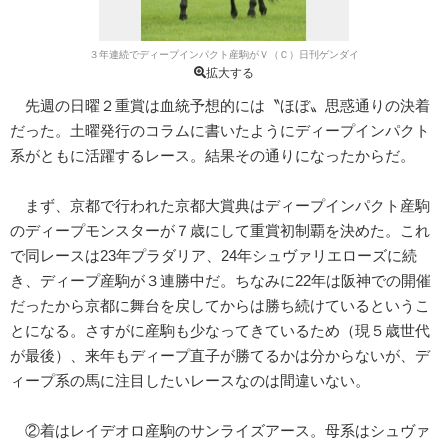
３年連続でディープインパクト産駒がＶ（Ｃ）日刊ゲンダイ
拡大する
先週の日曜２重賞は血統予想的には〝ほぼ〟思惑通りの決着
だった。土曜発行のコラムに書いたようにディープインパクト
系がともに活躍するレース。結果その通りになったからだ。
まず、京都で行われた京都大賞典はディープインパクト産駒
のディープモンスターが７歳にして重賞初制覇を決めた。これ
で同レースは23年プラダリア、24年シュヴァリエローズに続
き、ディープ産駒が３連勝中だ。ちなみに22年は阪神での開催
だったから京都に舞台を戻してからは勝ち続けているというこ
とになる。さすがに産駒も少なってきているため（現５歳世代
が最後）、来年もディープ直子が勝てるかは分からないが、デ
ィープ系の馬に注目したいレースなのは間違いない。
②着はレイデオロ産駒のサンライズアース。母系はシュヴァ