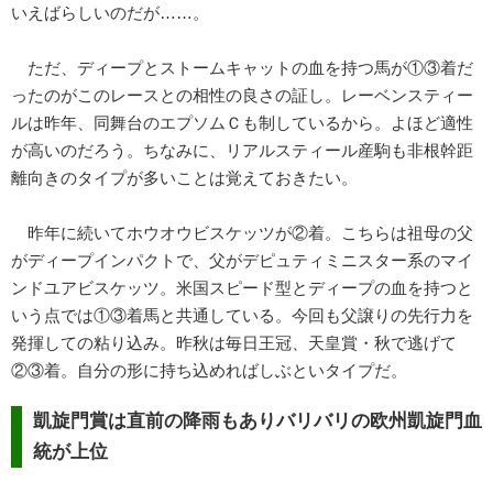
いえばらしいのだが……。
ただ、ディープとストームキャットの血を持つ馬が①③着だ
ったのがこのレースとの相性の良さの証し。レーベンスティー
ルは昨年、同舞台のエプソムＣも制しているから。よほど適性
が高いのだろう。ちなみに、リアルスティール産駒も非根幹距
離向きのタイプが多いことは覚えておきたい。
昨年に続いてホウオウビスケッツが②着。こちらは祖母の父
がディープインパクトで、父がデピュティミニスター系のマイ
ンドユアビスケッツ。米国スピード型とディープの血を持つと
いう点では①③着馬と共通している。今回も父譲りの先行力を
発揮しての粘り込み。昨秋は毎日王冠、天皇賞・秋で逃げて
②③着。自分の形に持ち込めればしぶといタイプだ。
凱旋門賞は直前の降雨もありバリバリの欧州凱旋門血
統が上位