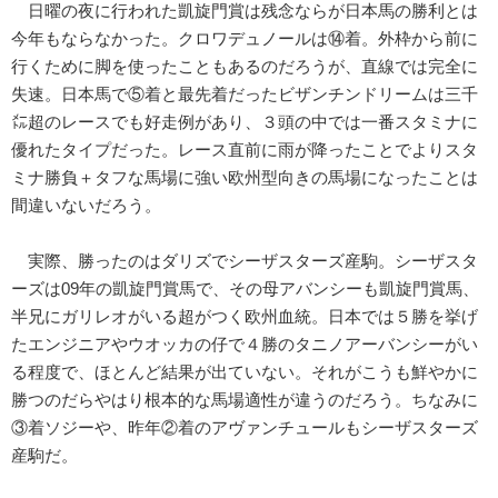
日曜の夜に行われた凱旋門賞は残念ならが日本馬の勝利とは
今年もならなかった。クロワデュノールは⑭着。外枠から前に
行くために脚を使ったこともあるのだろうが、直線では完全に
失速。日本馬で⑤着と最先着だったビザンチンドリームは三千
㍍超のレースでも好走例があり、３頭の中では一番スタミナに
優れたタイプだった。レース直前に雨が降ったことでよりスタ
ミナ勝負＋タフな馬場に強い欧州型向きの馬場になったことは
間違いないだろう。
実際、勝ったのはダリズでシーザスターズ産駒。シーザスタ
ーズは09年の凱旋門賞馬で、その母アバンシーも凱旋門賞馬、
半兄にガリレオがいる超がつく欧州血統。日本では５勝を挙げ
たエンジニアやウオッカの仔で４勝のタニノアーバンシーがい
る程度で、ほとんど結果が出ていない。それがこうも鮮やかに
勝つのだらやはり根本的な馬場適性が違うのだろう。ちなみに
③着ソジーや、昨年②着のアヴァンチュールもシーザスターズ
産駒だ。