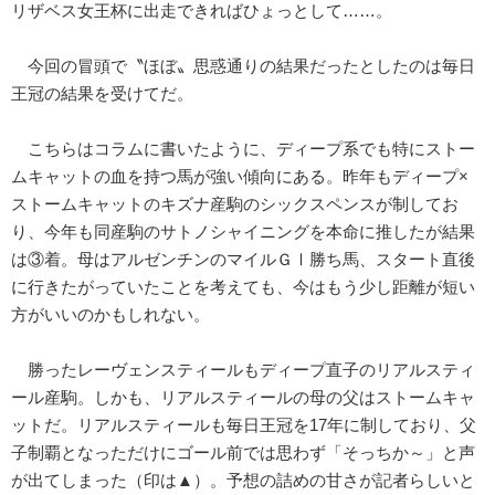
リザベス女王杯に出走できればひょっとして……。
今回の冒頭で〝ほぼ〟思惑通りの結果だったとしたのは毎日
王冠の結果を受けてだ。
こちらはコラムに書いたように、ディープ系でも特にストー
ムキャットの血を持つ馬が強い傾向にある。昨年もディープ×
ストームキャットのキズナ産駒のシックスペンスが制してお
り、今年も同産駒のサトノシャイニングを本命に推したが結果
は③着。母はアルゼンチンのマイルＧⅠ勝ち馬、スタート直後
に行きたがっていたことを考えても、今はもう少し距離が短い
方がいいのかもしれない。
勝ったレーヴェンスティールもディープ直子のリアルスティ
ール産駒。しかも、リアルスティールの母の父はストームキャ
ットだ。リアルスティールも毎日王冠を17年に制しており、父
子制覇となっただけにゴール前では思わず「そっちか～」と声
が出てしまった（印は▲）。予想の詰めの甘さが記者らしいと