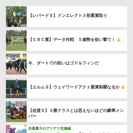
【レパードＳ】ドンエレクトス初重賞取り
【ＣＢＣ賞】データ作戦 ５歳勢を狙い撃て！
今、ダートでの狙いはゴドルフィンだ
【エルムＳ】ウェイワードアクト重賞制覇なるか
【佐渡Ｓ】３勝クラスとは思えないほどの豪華メン
バー
目黒貴子のアツアツ交遊録