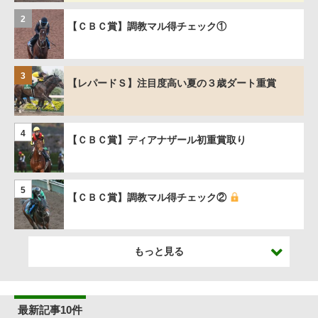
2
【ＣＢＣ賞】調教マル得チェック①
3
【レパードＳ】注目度高い夏の３歳ダート重賞
4
【ＣＢＣ賞】ディアナザール初重賞取り
5
【ＣＢＣ賞】調教マル得チェック②
もっと見る
最新記事10件