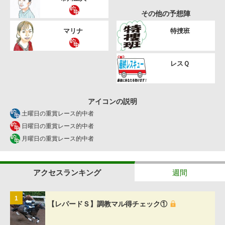
その他の予想陣
マリナ
特捜班
レスＱ
アイコンの説明
土曜日の重賞レース的中者
日曜日の重賞レース的中者
月曜日の重賞レース的中者
アクセスランキング
週間
1
【レパードＳ】調教マル得チェック①