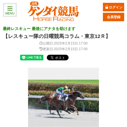
ログイン
MENU
会員登録
最終レスキュー 最後にアナタを助けます
【レスキュー隊の日曜競馬コラム・東京12Ｒ】
公開日:2025年2月15日 17:00
更新日:2025年2月15日 17:00