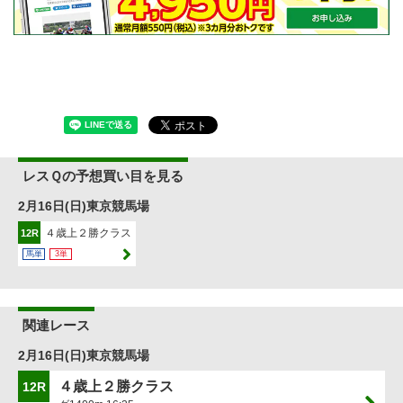
レスＱの予想買い目を見る
2月16日(日)東京競馬場
４歳上２勝クラス
12R
馬単
3単
関連レース
2月16日(日)東京競馬場
４歳上２勝クラス
12R