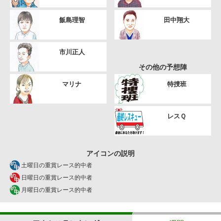
飯島理智
田中翔大
市川正人
その他の予想陣
マリナ
特捜班
レスＱ
アイコンの説明
土曜日の重賞レース的中者
日曜日の重賞レース的中者
月曜日の重賞レース的中者