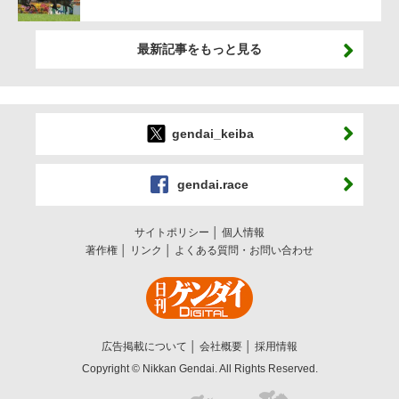
最新記事をもっと見る
gendai_keiba
gendai.race
サイトポリシー
個人情報
著作権
リンク
よくある質問・お問い合わせ
広告掲載について
会社概要
採用情報
Copyright © Nikkan Gendai. All Rights Reserved.