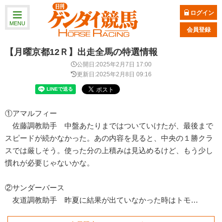
ログイン
MENU
会員登録
【月曜京都12Ｒ】出走全馬の特選情報
公開日:2025年2月7日 17:00
更新日:2025年2月8日 09:16
①アマルフィー
佐藤調教助手 中盤あたりまではついていけたが、最後まで
スピードが続かなかった。あの内容を見ると、中央の１勝クラ
スでは厳しそう。使った分の上積みは見込めるけど、もう少し
慣れが必要じゃないかな。
②サンダーバース
友道調教助手 昨夏に結果が出ていなかった時はトモ…