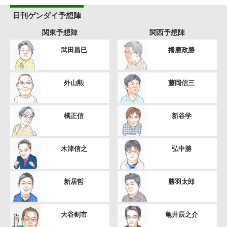
日刊ゲンダイ予想陣
関東予想陣
関西予想陣
武田昌已
播磨政勝
外山勲
藤岡信三
橘正信
新谷学
木津信之
弘中勝
新居哲
勝羽太郎
大谷剣市
亀井辰之介