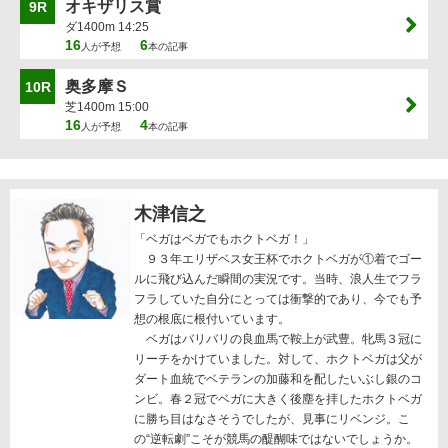
オキザリス賞
9R
ダ1400m 14:25
16
6
人が予想
本の記事
奥多摩Ｓ
10R
芝1400m 15:00
16
4
人が予想
本の記事
木津信之
「ベガはベガでもホクトベガ！」
９３年エリザベス女王杯でホクトベガが①着でゴー
ルに飛び込んだ瞬間の実況です。当時、浪人生でフラ
フラしていた自分にとっては衝撃的であり、今でも予
想の根底に根付いています。
ベガはバリバリの良血馬で鞍上が武豊。牝馬３冠に
リーチをかけていました。対して、ホクトベガは父が
ダート血統でベテランの加藤和を配したいぶし銀のコ
ンビ。春２冠でベガに大きく後塵を拝したホクトベガ
に勝ち目はなさそうでしたが、見事にリベンジ。こ
の“逆転劇”こそが競馬の醍醐味ではないでしょうか。