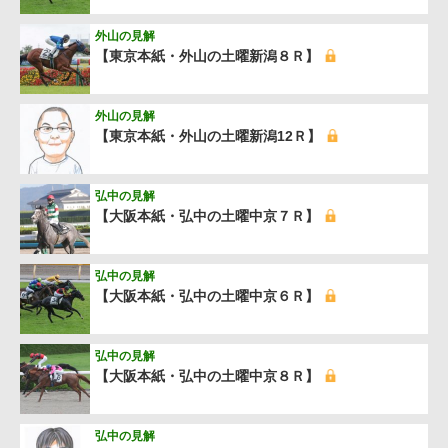
外山の見解
【東京本紙・外山の土曜新潟８Ｒ】
外山の見解
【東京本紙・外山の土曜新潟12Ｒ】
弘中の見解
【大阪本紙・弘中の土曜中京７Ｒ】
弘中の見解
【大阪本紙・弘中の土曜中京６Ｒ】
弘中の見解
【大阪本紙・弘中の土曜中京８Ｒ】
弘中の見解