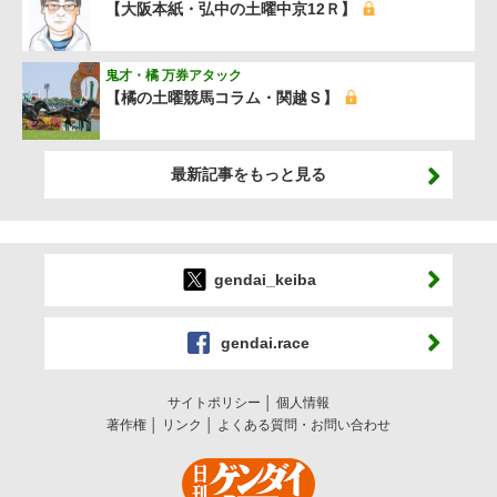
【大阪本紙・弘中の土曜中京12Ｒ】
鬼才・橘 万券アタック
【橘の土曜競馬コラム・関越Ｓ】
最新記事をもっと見る
gendai_keiba
gendai.race
サイトポリシー
個人情報
著作権
リンク
よくある質問・お問い合わせ