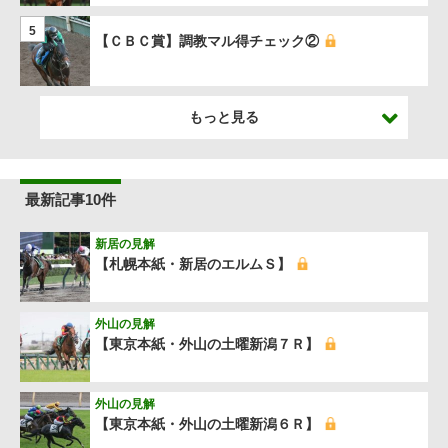
5
【ＣＢＣ賞】調教マル得チェック②
もっと見る
最新記事10件
新居の見解
【札幌本紙・新居のエルムＳ】
外山の見解
【東京本紙・外山の土曜新潟７Ｒ】
外山の見解
【東京本紙・外山の土曜新潟６Ｒ】