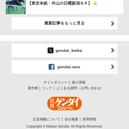
【東京本紙・外山の日曜新潟８Ｒ】
最新記事をもっと見る
gendai_keiba
gendai.race
サイトポリシー
個人情報
著作権
リンク
よくある質問・お問い合わせ
広告掲載について
会社概要
採用情報
Copyright © Nikkan Gendai. All Rights Reserved.