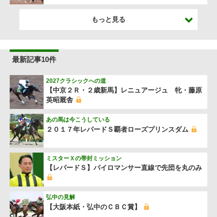
もっと見る
最新記事10件
2027クラシックへの道
【中京２Ｒ・２歳新馬】レニュアージュ 牝・藤原
英昭厩舎
あの馬は今こうしている
２０１７年レパードＳ覇者ローズプリンスダム
ミスターＸの帯封ミッション
【レパードＳ】パイロマンサー直線で先団を丸のみ
弘中の見解
【大阪本紙・弘中のＣＢＣ賞】