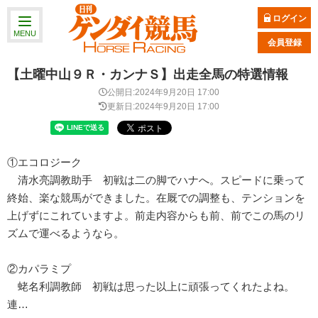
ログイン
MENU
会員登録
【土曜中山９Ｒ・カンナＳ】出走全馬の特選情報
公開日:2024年9月20日 17:00
更新日:2024年9月20日 17:00
①エコロジーク
清水亮調教助手 初戦は二の脚でハナへ。スピードに乗って
終始、楽な競馬ができました。在厩での調整も、テンションを
上げずにこれていますよ。前走内容からも前、前でこの馬のリ
ズムで運べるようなら。
②カパラミプ
蛯名利調教師 初戦は思った以上に頑張ってくれたよね。
連…