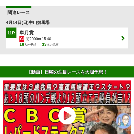
関連レース
4月14日(日)中山競馬場
皐月賞
11R
GI
芝2000m 15:40
16
33
人が予想
本の記事
【動画】日曜の注目レースを大胆予想！