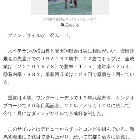
京成杯で重賞初Ｖ（Ｃ）日刊ゲンダイ
拡大する
ダノンデサイルが一発ムード。
大ベテランの横山典と安田翔厩舎は実に相性がいい。安田翔
厩舎の先週までのＪＲＡ１３７勝中、２２勝でトップだ。全成
績は〈２２１０１６７８〉で勝率・１７５、連対率・２５４、
③着内率・３８１。単勝回収値は１２４円で原価を上回ってい
る。
重賞は４勝。ワンダーリーデルで１９年武蔵野Ｓ、キングオ
ブコージで２０年目黒記念、２２年アメリカＪＣＣに続いて、
今年１月にはダノンデサイルで京成杯を制した。
このサイルとはデビューからずっとコンビを組んでいる。新
馬④着後に２戦目で勝ち上がり。続いて京都２歳Ｓに挑戦し、