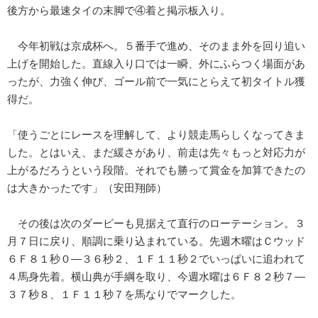
後方から最速タイの末脚で④着と掲示板入り。
今年初戦は京成杯へ。５番手で進め、そのまま外を回り追い
上げを開始した。直線入り口では一瞬、外にふらつく場面があ
ったが、力強く伸び、ゴール前で一気にとらえて初タイトル獲
得だ。
「使うごとにレースを理解して、より競走馬らしくなってきま
した。とはいえ、まだ緩さがあり、前走は先々もっと対応力が
上がるだろうという段階。それでも勝って賞金を加算できたの
は大きかったです」（安田翔師）
その後は次のダービーも見据えて直行のローテーション。３
月７日に戻り、順調に乗り込まれている。先週木曜はＣウッド
６Ｆ８１秒０―３６秒２、１Ｆ１１秒２でいっぱいに追われて
４馬身先着。横山典が手綱を取り、今週水曜は６Ｆ８２秒７―
３７秒８、１Ｆ１１秒７を馬なりでマークした。