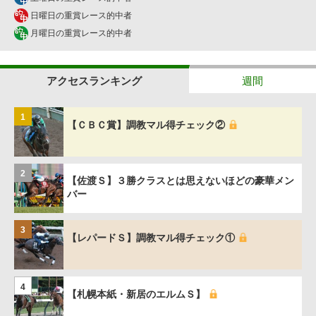
日曜日の重賞レース的中者
月曜日の重賞レース的中者
アクセスランキング
週間
1
【ＣＢＣ賞】調教マル得チェック②
2
【佐渡Ｓ】３勝クラスとは思えないほどの豪華メン
バー
3
【レパードＳ】調教マル得チェック①
4
【札幌本紙・新居のエルムＳ】