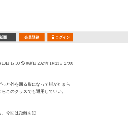
紙面
会員登録
ログイン
13日 17:00
更新日:2024年1月13日 17:00
ずっと外を回る形になって脚がたまら
ならこのクラスでも通用していい。
ら、今回は距離を短…