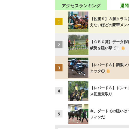
アクセスランキング
週間
【佐渡Ｓ】３勝クラス
1
えないほどの豪華メン
【ＣＢＣ賞】データ作
2
歳勢を狙い撃て！
【レパードＳ】調教マ
3
ェック①
【レパードＳ】ドンエ
4
ス初重賞取り
今、ダートでの狙いは
5
フィンだ