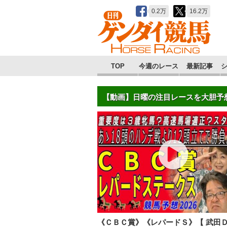
0.2万
16.2万
TOP
今週のレース
最新記事
【動画】日曜の注目レースを大胆予
《ＣＢＣ賞》《レパードＳ》【 武田