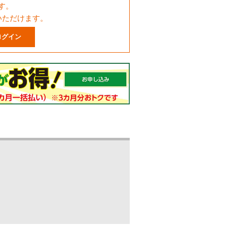
す。
いただけます。
ログイン