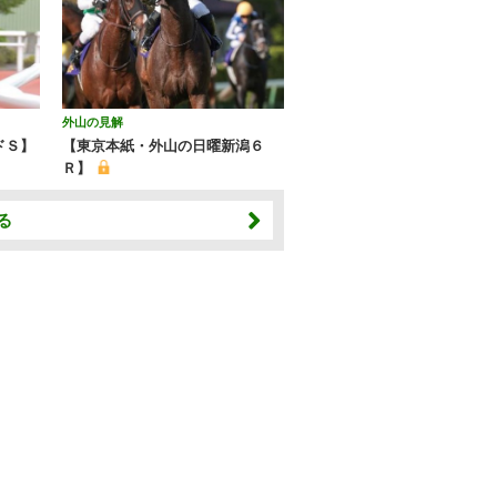
外山の見解
ドＳ】
【東京本紙・外山の日曜新潟６
Ｒ】
る