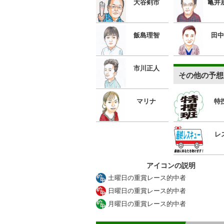
大谷剣市
亀井
飯島理智
田中
市川正人
その他の予想
マリナ
特
レ
アイコンの説明
土曜日の重賞レース的中者
日曜日の重賞レース的中者
月曜日の重賞レース的中者