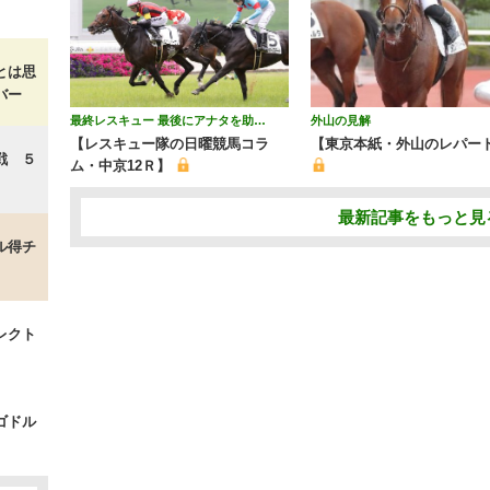
とは思
バー
最終レスキュー 最後にアナタを助…
外山の見解
【レスキュー隊の日曜競馬コラ
【東京本紙・外山のレパー
戦 ５
ム・中京12Ｒ】
最新記事をもっと見
ル得チ
レクト
ゴドル