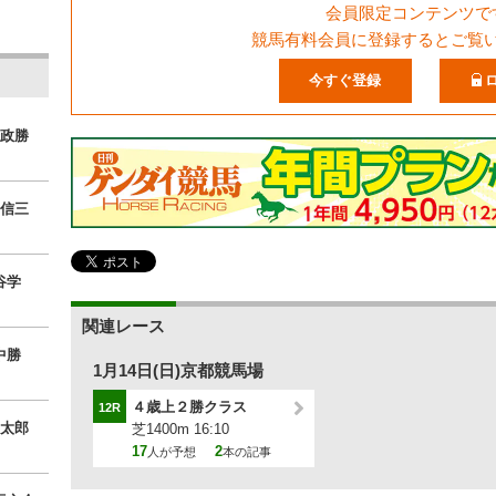
会員限定コンテンツで
競馬有料会員に登録するとご覧
今すぐ登録
政勝
信三
谷学
関連レース
中勝
1月14日(日)京都競馬場
４歳上２勝クラス
12R
太郎
芝1400m 16:10
17
2
人が予想
本の記事