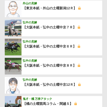
外山の見解
【東京本紙・外山の土曜新潟12Ｒ】
弘中の見解
【大阪本紙・弘中の土曜中京７Ｒ】
弘中の見解
【大阪本紙・弘中の土曜中京６Ｒ】
弘中の見解
【大阪本紙・弘中の土曜中京８Ｒ】
弘中の見解
【大阪本紙・弘中の土曜中京12Ｒ】
鬼才・橘 万券アタック
【橘の土曜競馬コラム・関越Ｓ】