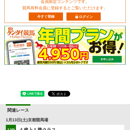
会員限定コンテンツです。
競馬有料会員に登録するとご覧いただけます。
今すぐ登録
ログイン
関連レース
1月13日(土)京都競馬場
４歳上１勝クラス
12R