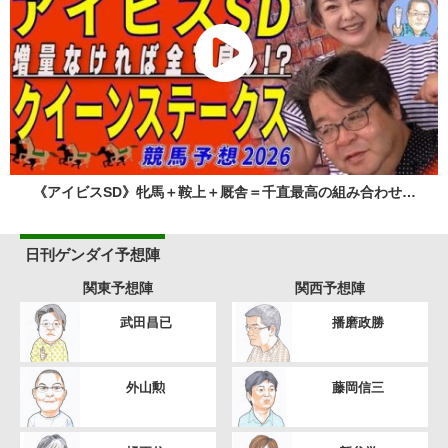
《アイビスSD》牝馬＋鞍上＋厩舎＝千直最高の組み合わせ…
日刊ゲンダイ予想陣
関東予想陣
関西予想陣
武田昌已
播磨政勝
外山勲
藤岡信三