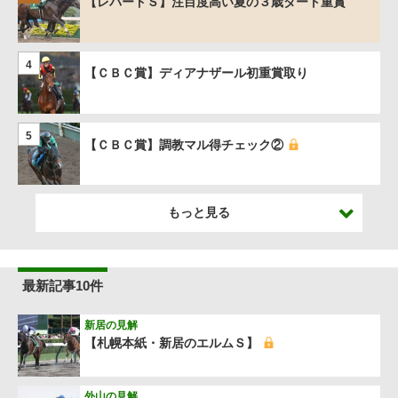
【レパードＳ】注目度高い夏の３歳ダート重賞
4
【ＣＢＣ賞】ディアナザール初重賞取り
5
【ＣＢＣ賞】調教マル得チェック②
もっと見る
最新記事10件
新居の見解
【札幌本紙・新居のエルムＳ】
外山の見解