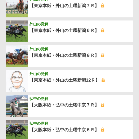
【東京本紙・外山の土曜新潟７Ｒ】
外山の見解
【東京本紙・外山の土曜新潟６Ｒ】
外山の見解
【東京本紙・外山の土曜新潟８Ｒ】
外山の見解
【東京本紙・外山の土曜新潟12Ｒ】
弘中の見解
【大阪本紙・弘中の土曜中京７Ｒ】
弘中の見解
【大阪本紙・弘中の土曜中京６Ｒ】