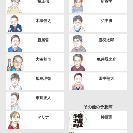
橘正信
新谷学
木津信之
弘中勝
新居哲
勝羽太郎
大谷剣市
亀井辰之介
飯島理智
田中翔大
市川正人
その他の予想陣
マリナ
特捜班