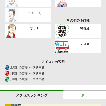
市川正人
その他の予想陣
マリナ
特捜班
レスＱ
アイコンの説明
土曜日の重賞レース的中者
日曜日の重賞レース的中者
月曜日の重賞レース的中者
アクセスランキング
週間