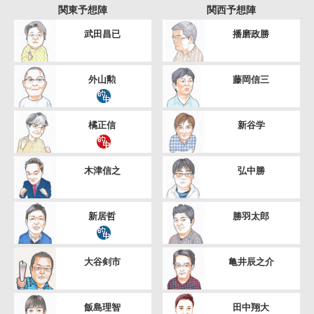
関東予想陣
関西予想陣
武田昌已
播磨政勝
外山勲
藤岡信三
橘正信
新谷学
木津信之
弘中勝
新居哲
勝羽太郎
大谷剣市
亀井辰之介
飯島理智
田中翔大