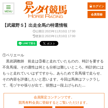
ログイン
MENU
会員登録
【武蔵野Ｓ】出走全馬の特選情報
公開日:2023年11月10日 17:00
更新日:2023年11月10日 17:00
①ペリエール
黒岩調教師 前走は③着と走れていたものの、時計を要する
不良馬場。その適性は何とも分析は難しいところ。時計的には
もっと走れていいはずですから。あらためて良馬場で走らせ、
その内容を評価したいと思います。今回は馬体はフックラし
て、毛ヅヤや張りが出て、状態は一段上げられた…
会員限定コンテンツです。
競馬有料会員に登録するとご覧いただけます。