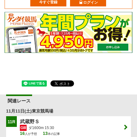
今すぐ登録
ログイン
関連レース
11月11日(土)東京競馬場
武蔵野Ｓ
11R
GIII
ダ1600m 15:30
16
13
人が予想
本の記事