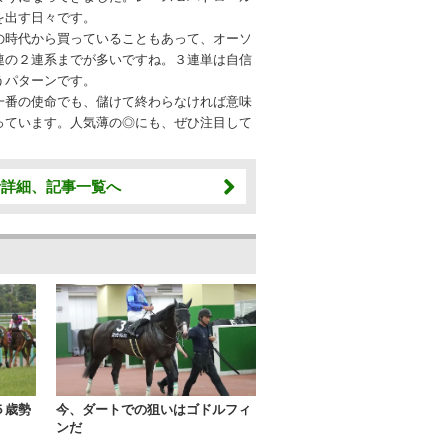
を出す日々です。
時代から買っていることもあって、オーソ
連の２連系までが多いですね。３連単は自信
うパターンです。
番の使命でも、儲けて終わらなければ意味
っています。人気薄の◎にも、ぜひ注目して
者詳細、記事一覧へ
５歳勢
今、ダートでの狙いはゴドルフィ
ンだ