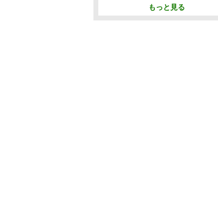
もっと見る