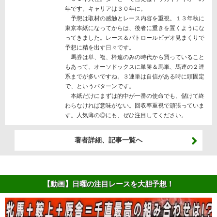
年です。キャリアは３０年に。
予想は取材の感触とレース内容を重視。１３年秋に
東京本紙になってからは、後者に重きを置くようにな
ってきました。レース＆パトロールビデオ見まくりで
予想に精を出す日々です。
馬券は単、複、枠連のみの時代から買っていること
もあって、オーソドックスに単勝＆馬単、馬連の２連
系までが多いですね。３連単は自信がある時に頭固定
で、というパターンです。
本紙だけにまずは的中が一番の使命でも、儲けて終
わらなければ意味がない。回収率重視で頑張っていま
す。人気薄の◎にも、ぜひ注目してください。
著者詳細、記事一覧へ
【動画】日曜の注目レースを大胆予想！