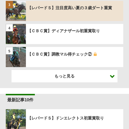
3
【レパードＳ】注目度高い夏の３歳ダート重賞
4
【ＣＢＣ賞】ディアナザール初重賞取り
5
【ＣＢＣ賞】調教マル得チェック②
もっと見る
最新記事10件
【レパードＳ】ドンエレクトス初重賞取り