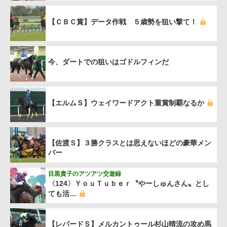
【ＣＢＣ賞】データ作戦 ５歳勢を狙い撃て！
今、ダートでの狙いはゴドルフィンだ
【エルムＳ】ウェイワードアクト重賞制覇なるか
【佐渡Ｓ】３勝クラスとは思えないほどの豪華メン
バー
目黒貴子のアツアツ交遊録
〈124〉ＹｏｕＴｕｂｅｒ〝やーしゅんさん〟とし
ても活…
【レパードＳ】メルカントゥール杉山晴流の攻め馬