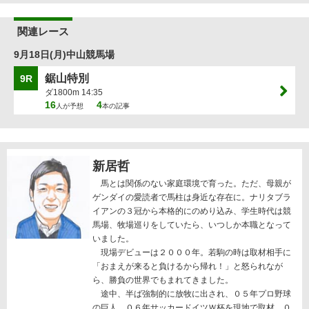
関連レース
9月18日(月)中山競馬場
鋸山特別
9R
ダ1800m 14:35
16
4
人が予想
本の記事
新居哲
馬とは関係のない家庭環境で育った。ただ、母親が
ゲンダイの愛読者で馬柱は身近な存在に。ナリタブラ
イアンの３冠から本格的にのめり込み、学生時代は競
馬場、牧場巡りをしていたら、いつしか本職となって
いました。
現場デビューは２０００年。若駒の時は取材相手に
「おまえが来ると負けるから帰れ！」と怒られなが
ら、勝負の世界でもまれてきました。
途中、半ば強制的に放牧に出され、０５年プロ野球
の巨人、０６年サッカードイツＷ杯を現地で取材。０