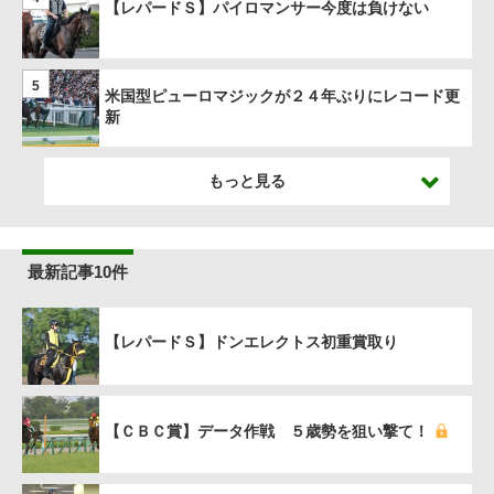
【レパードＳ】パイロマンサー今度は負けない
5
米国型ピューロマジックが２４年ぶりにレコード更
新
もっと見る
最新記事10件
【レパードＳ】ドンエレクトス初重賞取り
【ＣＢＣ賞】データ作戦 ５歳勢を狙い撃て！