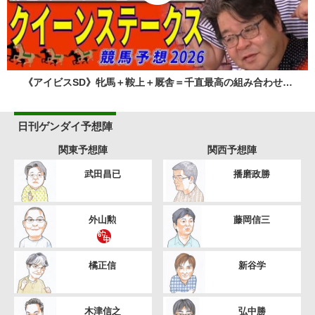
《アイビスSD》牝馬＋鞍上＋厩舎＝千直最高の組み合わせ…
日刊ゲンダイ予想陣
関東予想陣
関西予想陣
武田昌已
播磨政勝
外山勲
藤岡信三
橘正信
新谷学
木津信之
弘中勝