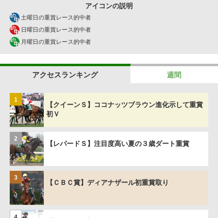
アイコンの説明
土曜日の重賞レース的中者
日曜日の重賞レース的中者
月曜日の重賞レース的中者
アクセスランキング
週間
1
【クイーンＳ】ココナッツブラウン進化示して重賞
初Ｖ
2
【レパードＳ】注目度高い夏の３歳ダート重賞
3
【ＣＢＣ賞】ディアナザール初重賞取り
4