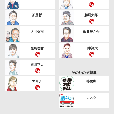
新居哲
勝羽太郎
大谷剣市
亀井辰之介
飯島理智
田中翔大
市川正人
その他の予想陣
マリナ
特捜班
レスＱ