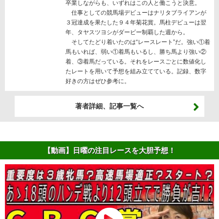
卒業しながらも、いずれはこの人と働こうと決意。
仕事としての競馬場デビューはナリタブライアンが
３冠達成を果たした９４年菊花賞。馬柱デビューは翌
年、タヤスツヨシがダービー制覇した週から。
そしてたどり着いたのは“レースレート”だ。強い①着
馬もいれば、弱い①着馬もいるし、勝ち馬より強い②
着、③着馬だっている。それをレースごとに数値化し
たレートを用いて予想を組み立てている。記録、数字
好きの方はぜひ参考に。
著者詳細、記事一覧へ
【動画】日曜の注目レースを大胆予想！