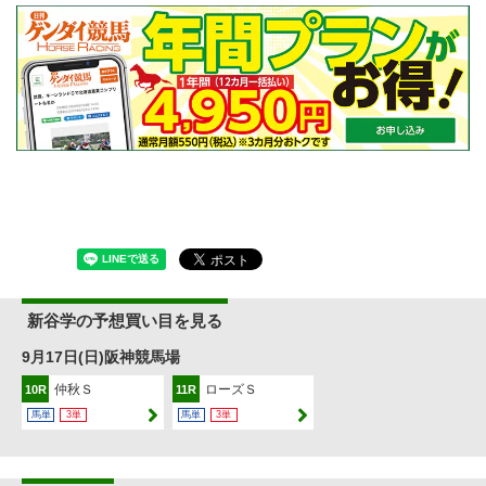
新谷学の予想買い目を見る
9月17日(日)阪神競馬場
仲秋Ｓ
ローズＳ
10R
11R
馬単
3単
馬単
3単