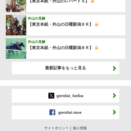
【東京本紙・外山のレパードＳ】
外山の見解
【東京本紙・外山の日曜新潟６Ｒ】
外山の見解
【東京本紙・外山の日曜新潟８Ｒ】
最新記事をもっと見る
gendai_keiba
gendai.race
サイトポリシー
個人情報