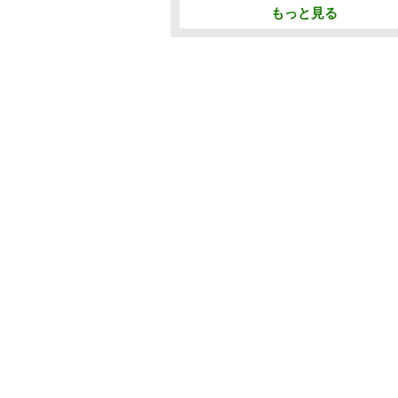
もっと見る