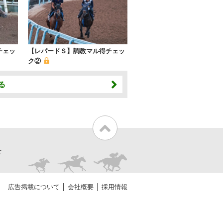
チェッ
【レパードＳ】調教マル得チェッ
ク②
る
せ
広告掲載について
会社概要
採用情報