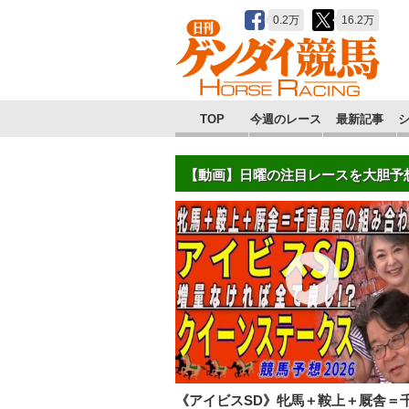
0.2万
16.2万
TOP
今週のレース
最新記事
【動画】日曜の注目レースを大胆予
《アイビスSD》牝馬＋鞍上＋厩舎＝