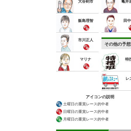
大谷剣市
亀井
飯島理智
田中
市川正人
その他の予想
マリナ
特
レ
アイコンの説明
土曜日の重賞レース的中者
日曜日の重賞レース的中者
月曜日の重賞レース的中者