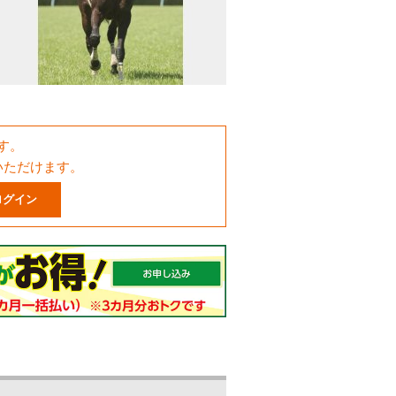
す。
いただけます。
ログイン