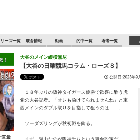
シリーズ一覧
厩舎情報
動画
的中一覧
著者一覧
大谷のメイン縦横無尽
想！
【大谷の日曜競馬コラム・ローズＳ】
公開日:2023年9月
１８年ぶりの阪神タイガース優勝で歓喜に酔う虎
党の大谷記者。「オレも負けてられませんね」と東
西メインのダブル取りを目指して狙うのは――。
ソーダズリングが秋初戦を飾る。
千直最
まず、魅力なのが阪神千八という舞台設定だ。