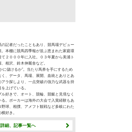
の記者だったこともあり、競馬場デビュー
頃。本棚に競馬四季報が並ぶ恵まれた家庭環
経て２０００年に入社。０３年夏から美浦ト
堀、相沢、鈴木伸厩舎など。
かに儲けるか”。当たり馬券を手にするため
なく、データ、馬場、展開、血統とありとあ
のアラ探しより、一点突破の強力な武器を持
道を上げている。
ル好きで、オート、競輪、競艇と見境なく
いる。ポーカーは海外の大会で入賞経験もあ
ロ野球、相撲、アメフト観戦など多岐にわた
の横好き。
者詳細、記事一覧へ