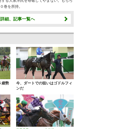
発する大泉洋氏を尊敬してやまない。もちろ
３０巻を所持。
者詳細、記事一覧へ
５歳勢
今、ダートでの狙いはゴドルフィ
ンだ