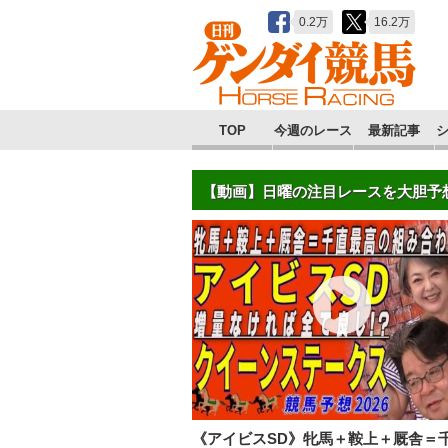
0.2万
16.2万
TOP
今週のレース
最新記事
【動画】日曜の注目レースを大胆予
《アイビスSD》牝馬＋鞍上＋厩舎＝