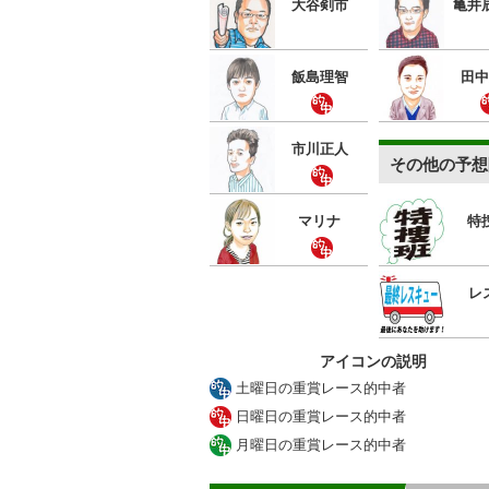
大谷剣市
亀井
飯島理智
田中
市川正人
その他の予想
マリナ
特
レ
アイコンの説明
土曜日の重賞レース的中者
日曜日の重賞レース的中者
月曜日の重賞レース的中者