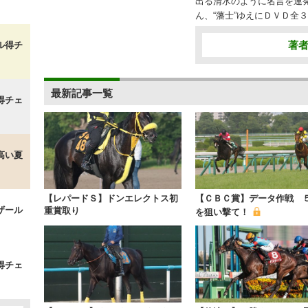
出る清水のように名言を連
ん、“藩士”ゆえにＤＶＤ全
著
ル得チ
最新記事一覧
得チェ
高い夏
【レパードＳ】ドンエレクトス初
【ＣＢＣ賞】データ作戦 
ザール
重賞取り
を狙い撃て！
得チェ