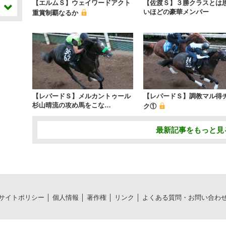
【エルムＳ】ウェイワードアクト
【佐渡Ｓ】３勝クラスとは
いほどの豪華メンバー
重賞制覇なるか
【レパードＳ】メルカントゥール
【レパードＳ】調教マル得
杉山晴流の攻め馬をこな…
ク①
最新記事をもっと見
サイトポリシー
個人情報
著作権
リンク
よくある質問・お問い合わ