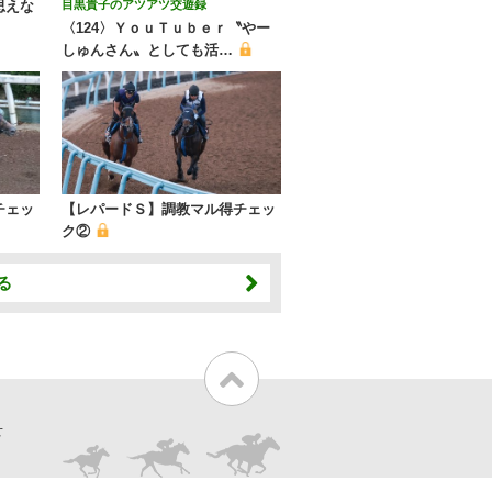
思えな
目黒貴子のアツアツ交遊録
〈124〉ＹｏｕＴｕｂｅｒ〝やー
しゅんさん〟としても活…
チェッ
【レパードＳ】調教マル得チェッ
ク②
る
せ