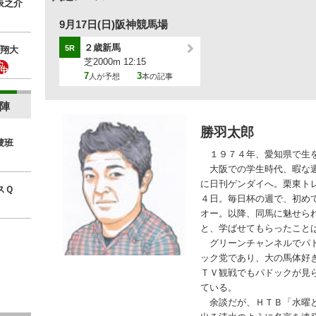
辰之介
9月17日(日)阪神競馬場
２歳新馬
5R
翔大
芝2000m 12:15
7
3
人が予想
本の記事
陣
勝羽太郎
捜班
１９７４年、愛知県で生を
大阪での学生時代、暇な週
に日刊ゲンダイへ。栗東ト
スＱ
４日。毎日杯の週で、初め
オー。以降、同馬に魅せら
と、学ばせてもらったこと
グリーンチャンネルでパド
ック党であり、大の馬体好
ＴＶ観戦でもパドックが見
ている。
余談だが、ＨＴＢ「水曜ど