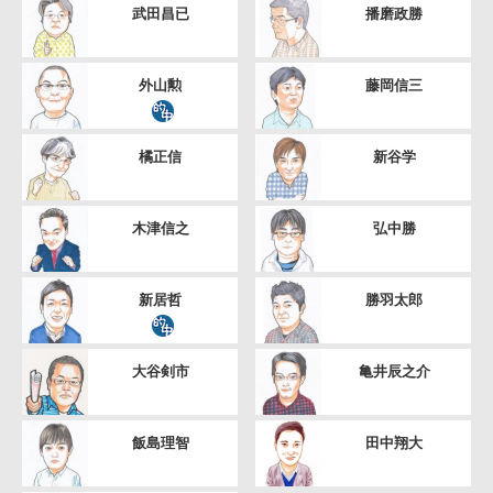
武田昌已
播磨政勝
外山勲
藤岡信三
橘正信
新谷学
木津信之
弘中勝
新居哲
勝羽太郎
大谷剣市
亀井辰之介
飯島理智
田中翔大