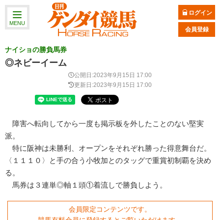
ログイン
MENU
会員登録
ナイショの勝負馬券
◎ネビーイーム
公開日:2023年9月15日 17:00
更新日:2023年9月15日 17:00
障害へ転向してから一度も掲示板を外したことのない堅実
派。
特に阪神は未勝利、オープンをそれぞれ勝った得意舞台だ。
〈１１１０〉と手の合う小牧加とのタッグで重賞初制覇を決め
る。
馬券は３連単◎軸１頭①着流しで勝負しよう。
会員限定コンテンツです。