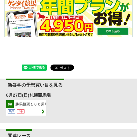
新谷学の予想買い目を見る
8月27日(日)札幌競馬場
勝馬投票１００周年記念
9R
馬単
3単
関連レース