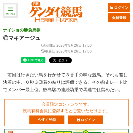
ログイン
MENU
会員登録
ナイショの勝負馬券
◎マキアージュ
公開日:2023年8月26日 17:00
更新日:2023年8月26日 17:00
前回は行きたい馬を行かせて３番手の味な競馬。それも差し
決着の中、０秒３③着の粘りは評価できる。その前走レート比
でメンバー最上位。鮫島駿の連続騎乗で馬連で仕留めたい。
会員限定コンテンツです。
競馬有料会員に登録するとご覧いただけます。
今すぐ登録
ログイン