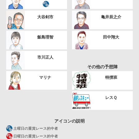
大谷剣市
亀井辰之介
飯島理智
田中翔大
市川正人
その他の予想陣
マリナ
特捜班
レスＱ
アイコンの説明
土曜日の重賞レース的中者
日曜日の重賞レース的中者