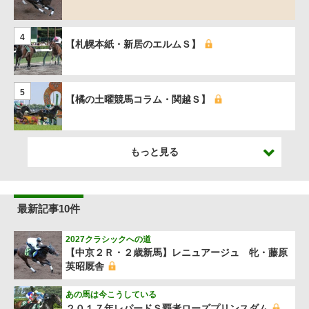
4
【札幌本紙・新居のエルムＳ】
5
【橘の土曜競馬コラム・関越Ｓ】
もっと見る
最新記事10件
2027クラシックへの道
【中京２Ｒ・２歳新馬】レニュアージュ 牝・藤原
英昭厩舎
あの馬は今こうしている
２０１７年レパードＳ覇者ローズプリンスダム