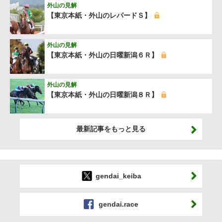
外山の見解
【東京本紙・外山のレパードＳ】
外山の見解
【東京本紙・外山の日曜新潟６Ｒ】
外山の見解
【東京本紙・外山の日曜新潟８Ｒ】
最新記事をもっと見る
gendai_keiba
gendai.race