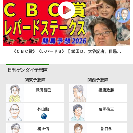
《ＣＢＣ賞》《レパードＳ》【 武田Ｄ、大谷記者、目黒…
日刊ゲンダイ予想陣
関東予想陣
関西予想陣
武田昌已
播磨政勝
外山勲
藤岡信三
橘正信
新谷学