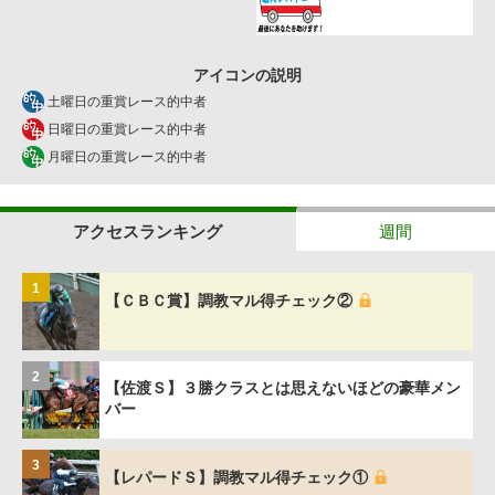
アイコンの説明
土曜日の重賞レース的中者
日曜日の重賞レース的中者
月曜日の重賞レース的中者
アクセスランキング
週間
1
【ＣＢＣ賞】調教マル得チェック②
2
【佐渡Ｓ】３勝クラスとは思えないほどの豪華メン
バー
3
【レパードＳ】調教マル得チェック①