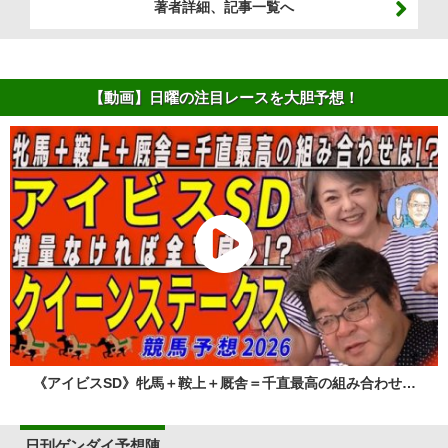
著者詳細、記事一覧へ
【動画】日曜の注目レースを大胆予想！
《アイビスSD》牝馬＋鞍上＋厩舎＝千直最高の組み合わせ…
日刊ゲンダイ予想陣