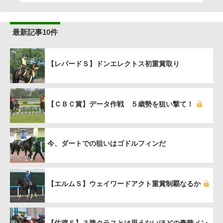
最新記事10件
【レパードＳ】ドンエレクトス初重賞取り
【ＣＢＣ賞】データ作戦 ５歳勢を狙い撃て！
今、ダートでの狙いはゴドルフィンだ
【エルムＳ】ウェイワードアクト重賞制覇なるか
【佐渡Ｓ】３勝クラスとは思えないほどの豪華メン