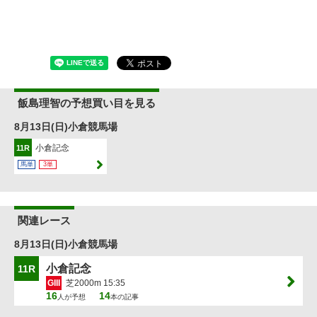
飯島理智の予想買い目を見る
8月13日(日)小倉競馬場
小倉記念
11R
馬単
3単
関連レース
8月13日(日)小倉競馬場
小倉記念
11R
GIII
芝2000m 15:35
16
14
人が予想
本の記事