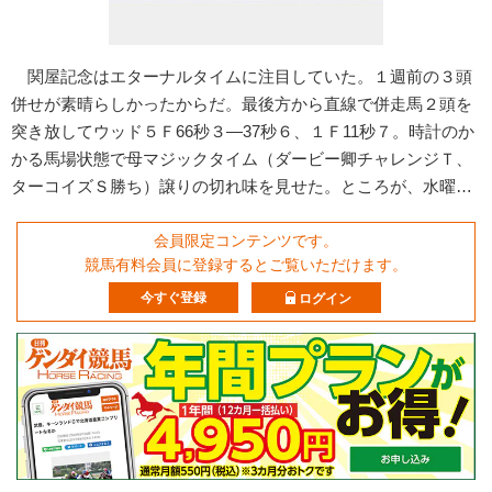
関屋記念はエターナルタイムに注目していた。１週前の３頭
併せが素晴らしかったからだ。最後方から直線で併走馬２頭を
突き放してウッド５Ｆ66秒３―37秒６、１Ｆ11秒７。時計のか
かる馬場状態で母マジックタイム（ダービー卿チャレンジＴ、
ターコイズＳ勝ち）譲りの切れ味を見せた。ところが、水曜…
会員限定コンテンツです。
競馬有料会員に登録するとご覧いただけます。
今すぐ登録
ログイン