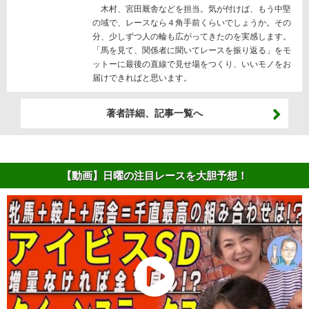
木村、宮田厩舎などを担当。気が付けば、もう中堅
の域で、レースなら４角手前くらいでしょうか。その
分、少しずつ人の輪も広がってきたのを実感します。
「馬を見て、関係者に聞いてレースを振り返る」をモ
ットーに最後の直線で見せ場をつくり、いいモノをお
届けできればと思います。
著者詳細、記事一覧へ
【動画】日曜の注目レースを大胆予想！