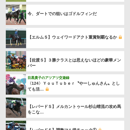
今、ダートでの狙いはゴドルフィンだ
【エルムＳ】ウェイワードアクト重賞制覇なるか
【佐渡Ｓ】３勝クラスとは思えないほどの豪華メン
バー
目黒貴子のアツアツ交遊録
〈124〉ＹｏｕＴｕｂｅｒ〝やーしゅんさん〟とし
ても活…
【レパードＳ】メルカントゥール杉山晴流の攻め馬
をこな…
【レパードＳ】調教マル得チェック①