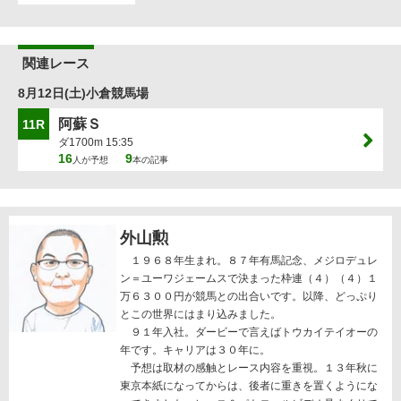
関連レース
8月12日(土)小倉競馬場
阿蘇Ｓ
11R
ダ1700m 15:35
16
9
人が予想
本の記事
外山勲
１９６８年生まれ。８７年有馬記念、メジロデュレ
ン＝ユーワジェームスで決まった枠連（４）（４）１
万６３００円が競馬との出合いです。以降、どっぷり
とこの世界にはまり込みました。
９１年入社。ダービーで言えばトウカイテイオーの
年です。キャリアは３０年に。
予想は取材の感触とレース内容を重視。１３年秋に
東京本紙になってからは、後者に重きを置くようにな