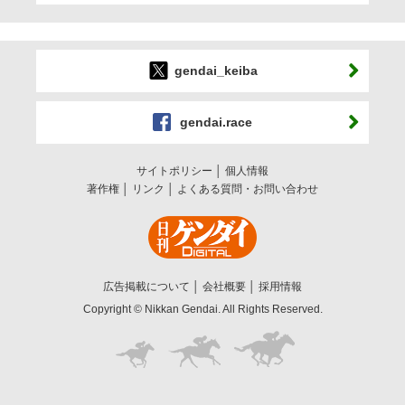
gendai_keiba
gendai.race
サイトポリシー
個人情報
著作権
リンク
よくある質問・お問い合わせ
広告掲載について
会社概要
採用情報
Copyright © Nikkan Gendai. All Rights Reserved.