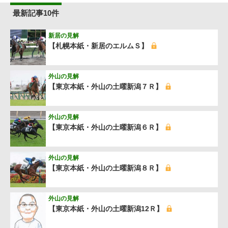
最新記事10件
新居の見解
【札幌本紙・新居のエルムＳ】
外山の見解
【東京本紙・外山の土曜新潟７Ｒ】
外山の見解
【東京本紙・外山の土曜新潟６Ｒ】
外山の見解
【東京本紙・外山の土曜新潟８Ｒ】
外山の見解
【東京本紙・外山の土曜新潟12Ｒ】