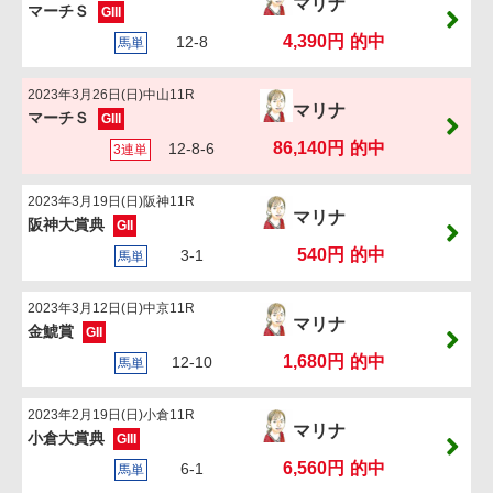
マリナ
マーチＳ
GIII
4,390円
的中
12-8
馬単
2023年3月26日(日)中山11R
マリナ
マーチＳ
GIII
86,140円
的中
12-8-6
3連単
2023年3月19日(日)阪神11R
マリナ
阪神大賞典
GII
540円
的中
3-1
馬単
2023年3月12日(日)中京11R
マリナ
金鯱賞
GII
1,680円
的中
12-10
馬単
2023年2月19日(日)小倉11R
マリナ
小倉大賞典
GIII
6,560円
的中
6-1
馬単