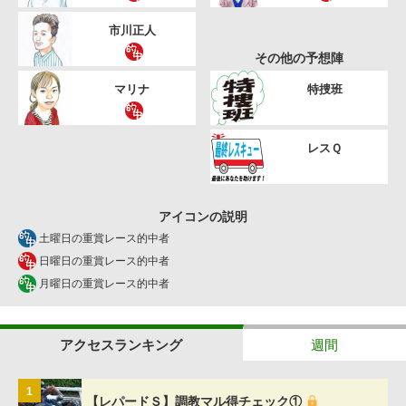
市川正人
その他の予想陣
マリナ
特捜班
レスＱ
アイコンの説明
土曜日の重賞レース的中者
日曜日の重賞レース的中者
月曜日の重賞レース的中者
アクセスランキング
週間
1
【レパードＳ】調教マル得チェック①