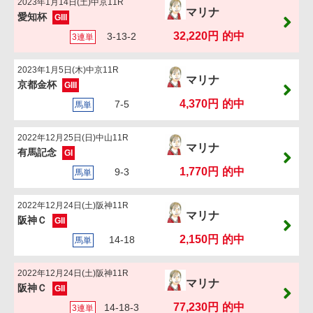
2023年1月14日(土)中京11R
マリナ
愛知杯
GIII
32,220円
的中
3-13-2
3連単
2023年1月5日(木)中京11R
マリナ
京都金杯
GIII
4,370円
的中
7-5
馬単
2022年12月25日(日)中山11R
マリナ
有馬記念
GI
1,770円
的中
9-3
馬単
2022年12月24日(土)阪神11R
マリナ
阪神Ｃ
GII
2,150円
的中
14-18
馬単
2022年12月24日(土)阪神11R
マリナ
阪神Ｃ
GII
77,230円
的中
14-18-3
3連単