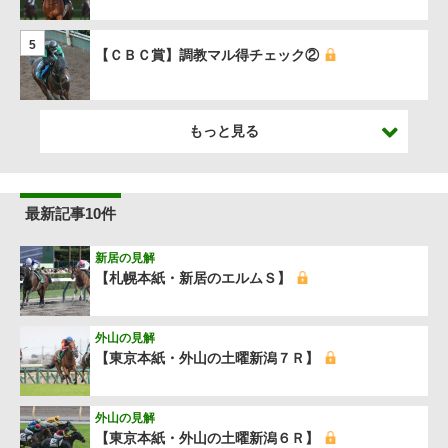
5
【ＣＢＣ賞】調教マル得チェック②
もっと見る
最新記事10件
新居の見解
【札幌本紙・新居のエルムＳ】
外山の見解
【東京本紙・外山の土曜新潟７Ｒ】
外山の見解
【東京本紙・外山の土曜新潟６Ｒ】