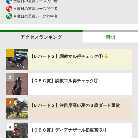
土曜日の重賞レース的中者
日曜日の重賞レース的中者
月曜日の重賞レース的中者
アクセスランキング
週間
1
【レパードＳ】調教マル得チェック①
2
【ＣＢＣ賞】調教マル得チェック①
3
【レパードＳ】注目度高い夏の３歳ダート重賞
4
【ＣＢＣ賞】ディアナザール初重賞取り