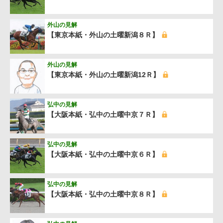
外山の見解
【東京本紙・外山の土曜新潟８Ｒ】
外山の見解
【東京本紙・外山の土曜新潟12Ｒ】
弘中の見解
【大阪本紙・弘中の土曜中京７Ｒ】
弘中の見解
【大阪本紙・弘中の土曜中京６Ｒ】
弘中の見解
【大阪本紙・弘中の土曜中京８Ｒ】