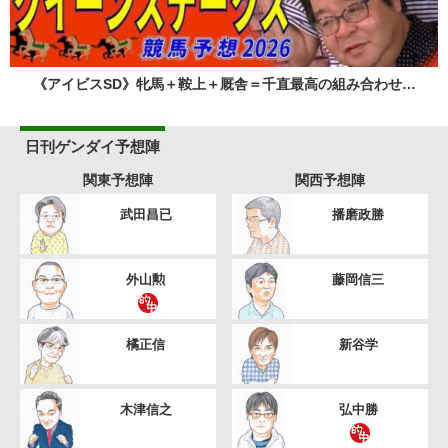
《アイビスSD》牝馬＋鞍上＋厩舎＝千直最高の組み合わせ…
日刊ゲンダイ予想陣
関東予想陣
関西予想陣
武田昌已
播磨政勝
外山勲
藤岡信三
橘正信
新谷学
木津信之
弘中勝