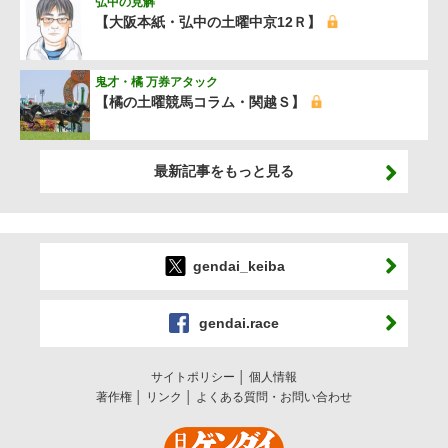
弘中の見解
【大阪本紙・弘中の土曜中京12Ｒ】
鬼才・橘 万券アタック
【橘の土曜競馬コラム・関越Ｓ】
最新記事をもっと見る
gendai_keiba
gendai.race
サイトポリシー
個人情報
著作権
リンク
よくある質問・お問い合わせ