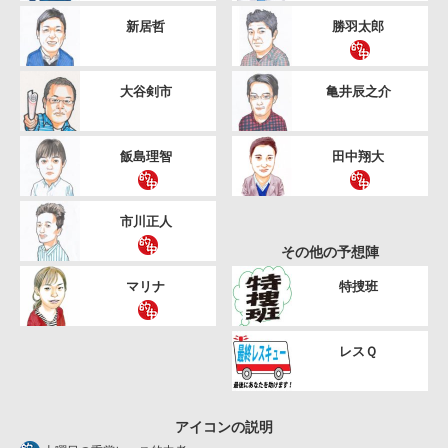
新居哲
勝羽太郎
大谷剣市
亀井辰之介
飯島理智
田中翔大
市川正人
その他の予想陣
マリナ
特捜班
レスＱ
アイコンの説明