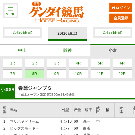
ログイン
MENU
会員登録
2月20日(日)
2月27日(日)
2月26日(土)
中山
阪神
小倉
1R
2R
3R
4R
5R
6R
7R
8R
9R
10R
11R
12R
春麗ジャンプＳ
小倉8R
４歳上オープン 別定 芝3390m 13:40発走
馬
武
木
馬名
性齢
斤量
騎手
橘
番
田
津
1
マサハヤドリーム
セン10
60
森一
◎
2
ビッグスモーキー
セン7
60
白浜