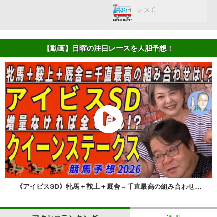
レスＱ
【動画】日曜の注目レースを大胆予想！
《アイビスSD》牝馬＋鞍上＋厩舎＝千直最高の組み合わせ…