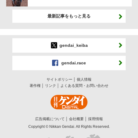
最新記事をもっと見る
gendai_keiba
gendai.race
サイトポリシー
個人情報
著作権
リンク
よくある質問・お問い合わせ
広告掲載について
会社概要
採用情報
Copyright © Nikkan Gendai. All Rights Reserved.