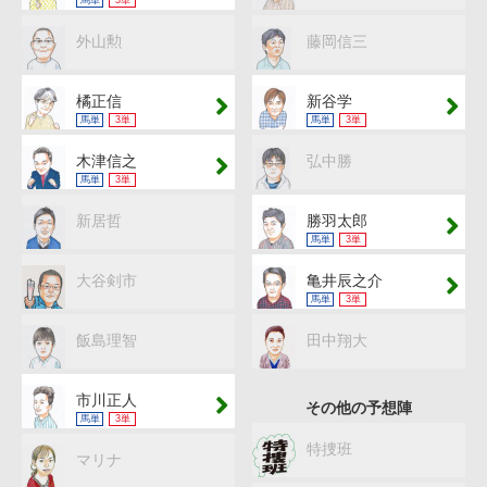
馬単
3単
外山勲
藤岡信三
橘正信
新谷学
馬単
3単
馬単
3単
木津信之
弘中勝
馬単
3単
新居哲
勝羽太郎
馬単
3単
大谷剣市
亀井辰之介
馬単
3単
飯島理智
田中翔大
市川正人
その他の予想陣
馬単
3単
特捜班
マリナ