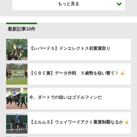
もっと見る
最新記事10件
【レパードＳ】ドンエレクトス初重賞取り
【ＣＢＣ賞】データ作戦 ５歳勢を狙い撃て！
今、ダートでの狙いはゴドルフィンだ
【エルムＳ】ウェイワードアクト重賞制覇なるか