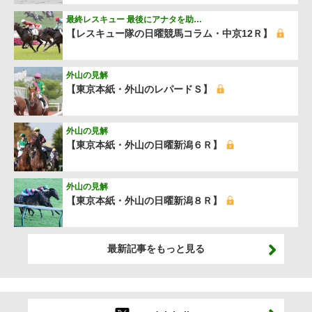
最終レスキュー 最後にアナタを助…
【レスキュー隊の日曜競馬コラム・中京12Ｒ】
外山の見解
【東京本紙・外山のレパードＳ】
外山の見解
【東京本紙・外山の日曜新潟６Ｒ】
外山の見解
【東京本紙・外山の日曜新潟８Ｒ】
最新記事をもっと見る