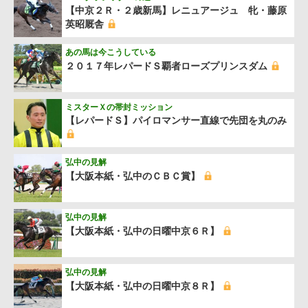
【中京２Ｒ・２歳新馬】レニュアージュ 牝・藤原
英昭厩舎
あの馬は今こうしている
２０１７年レパードＳ覇者ローズプリンスダム
ミスターＸの帯封ミッション
【レパードＳ】パイロマンサー直線で先団を丸のみ
弘中の見解
【大阪本紙・弘中のＣＢＣ賞】
弘中の見解
【大阪本紙・弘中の日曜中京６Ｒ】
弘中の見解
【大阪本紙・弘中の日曜中京８Ｒ】