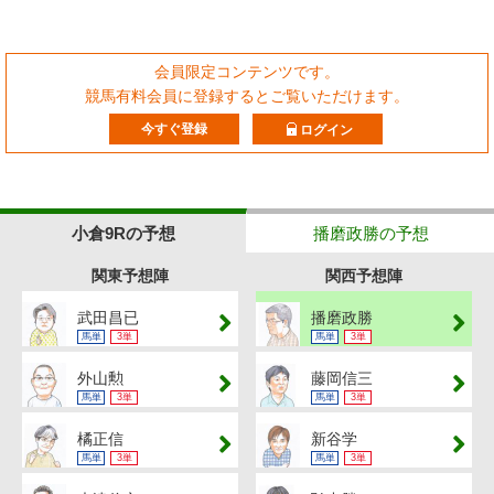
会員限定コンテンツです。
競馬有料会員に登録するとご覧いただけます。
今すぐ登録
ログイン
小倉9Rの予想
播磨政勝の予想
関東予想陣
関西予想陣
武田昌已
播磨政勝
馬単
3単
馬単
3単
外山勲
藤岡信三
馬単
3単
馬単
3単
橘正信
新谷学
馬単
3単
馬単
3単