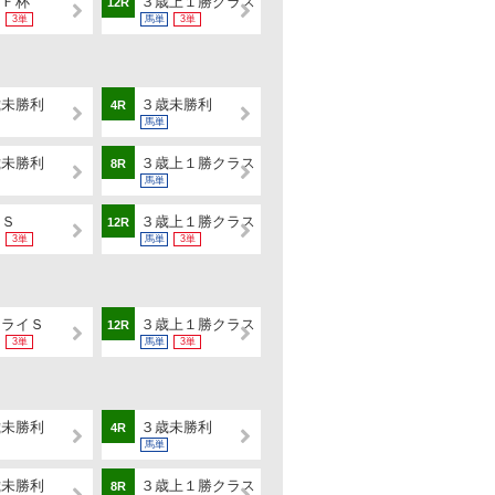
ＵＦ杯
３歳上１勝クラス
12R
3単
馬単
3単
歳未勝利
３歳未勝利
4R
馬単
歳未勝利
３歳上１勝クラス
8R
馬単
多Ｓ
３歳上１勝クラス
12R
3単
馬単
3単
ュライＳ
３歳上１勝クラス
12R
3単
馬単
3単
歳未勝利
３歳未勝利
4R
馬単
歳未勝利
３歳上１勝クラス
8R