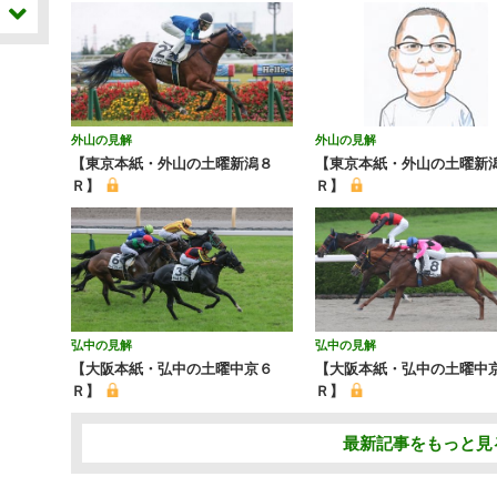
外山の見解
外山の見解
【東京本紙・外山の土曜新潟８
【東京本紙・外山の土曜新潟
Ｒ】
Ｒ】
弘中の見解
弘中の見解
【大阪本紙・弘中の土曜中京６
【大阪本紙・弘中の土曜中
Ｒ】
Ｒ】
最新記事をもっと見