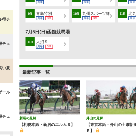
馬単
馬単
馬単
青島特別
九州スポーツ杯
北
9R
10R
11R
馬単
3単
馬単
3単
馬単
ル得チ
7月5日(日)函館競馬場
大沼Ｓ
11R
得チェ
馬単
3単
高い夏
最新記事一覧
ザール
得チェ
新居の見解
外山の見解
【札幌本紙・新居のエルムＳ】
【東京本紙・外山の土曜新
Ｒ】