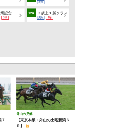
馬単
九州記念
３歳上１勝クラス
12R
3単
馬単
3単
外山の見解
潟７
【東京本紙・外山の土曜新潟６
Ｒ】