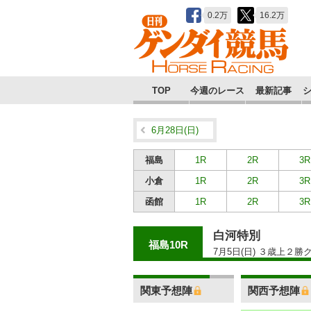
0.2万
16.2万
TOP
今週のレース
最新記事
6月28日(日)
福島
1R
2R
3R
小倉
1R
2R
3R
函館
1R
2R
3R
白河特別
福島10R
7月5日(日) ３歳上２勝クラ
関東予想陣
関西予想陣