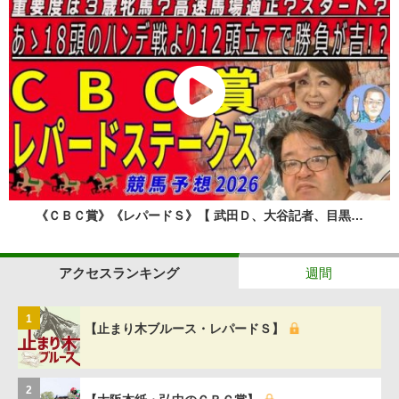
《ＣＢＣ賞》《レパードＳ》【 武田Ｄ、大谷記者、目黒…
アクセスランキング
週間
1
【止まり木ブルース・レパードＳ】
2