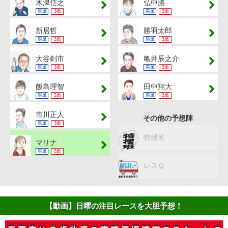
木津信之
弘中勝
馬単
3単
馬単
3単
新居哲
勝羽太郎
馬単
3単
馬単
3単
大谷剣市
亀井辰之介
馬単
3単
馬単
3単
飯島理智
田中翔大
馬単
3単
馬単
3単
市川正人
その他の予想陣
馬単
3単
特捜班
マリナ
馬単
3単
レスＱ
【動画】日曜の注目レースを大胆予想！