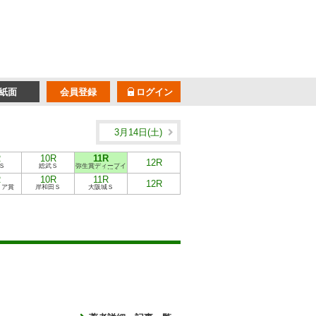
紙面
会員登録
ログイン
3月14日(土)
R
10R
11R
12R
Ｓ
総武Ｓ
弥生賞ディープイ
ンパクト記念
R
10R
11R
12R
リア賞
岸和田Ｓ
大阪城Ｓ