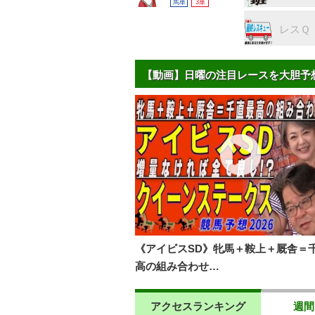
馬単
3単
レスＱ
【動画】日曜の注目レースを大胆予
《アイビスSD》牝馬＋鞍上＋厩舎＝
高の組み合わせ…
アクセスランキング
週間