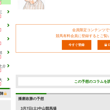
三
会員限定コンテンツで
競馬有料会員に登録するとご覧
今すぐ登録
郎
之介
大
この予想のコラムを
陣
播磨政勝の予想
3月7日(土)中山競馬場