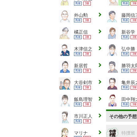
馬単
3単
馬単
3単
外山勲
藤岡信
馬単
3単
馬単
3単
橘正信
新谷学
馬単
3単
馬単
3単
木津信之
弘中勝
馬単
3単
馬単
3単
新居哲
勝羽太
馬単
3単
馬単
3単
大谷剣市
亀井辰
馬単
3単
馬単
3単
飯島理智
田中翔
馬単
3単
馬単
3単
市川正人
その他の予想
馬単
3単
マリナ
特捜班