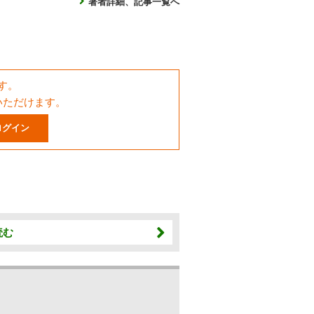
著者詳細、記事一覧へ
す。
いただけます。
ログイン
読む