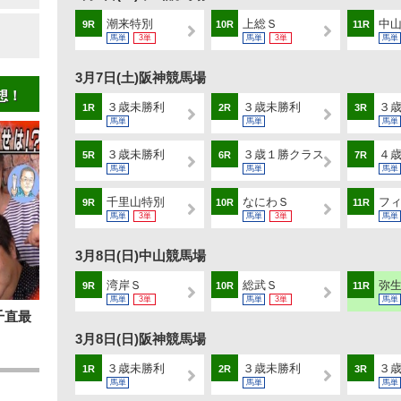
潮来特別
上総Ｓ
中
9R
10R
11R
馬単
3単
馬単
3単
馬単
3月7日(土)阪神競馬場
想！
３歳未勝利
３歳未勝利
３
1R
2R
3R
馬単
馬単
馬単
３歳未勝利
３歳１勝クラス
４
5R
6R
7R
馬単
馬単
馬単
千里山特別
なにわＳ
フ
9R
10R
11R
馬単
3単
馬単
3単
馬単
3月8日(日)中山競馬場
湾岸Ｓ
総武Ｓ
弥
9R
10R
11R
馬単
3単
馬単
3単
馬単
千直最
3月8日(日)阪神競馬場
３歳未勝利
３歳未勝利
３
1R
2R
3R
馬単
馬単
馬単