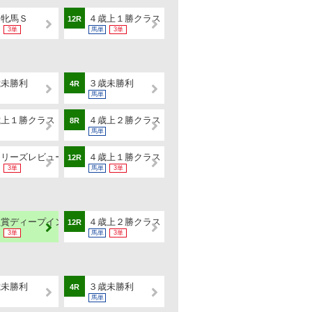
山牝馬Ｓ
４歳上１勝クラス
12R
3単
馬単
3単
歳未勝利
３歳未勝利
4R
馬単
歳上１勝クラス
４歳上２勝クラス
8R
馬単
ィリーズレビュー
４歳上１勝クラス
12R
3単
馬単
3単
生賞ディープインパクト記念
４歳上２勝クラス
12R
3単
馬単
3単
歳未勝利
３歳未勝利
4R
馬単