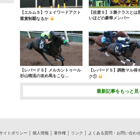
【エルムＳ】ウェイワードアクト
【佐渡Ｓ】３勝クラスとは
いほどの豪華メンバー
重賞制覇なるか
【レパードＳ】メルカントゥール
【レパードＳ】調教マル得
杉山晴流の攻め馬をこな…
ク①
最新記事をもっと見
サイトポリシー
個人情報
著作権
リンク
よくある質問・お問い合わ