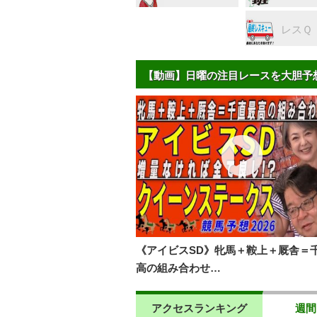
レスＱ
【動画】日曜の注目レースを大胆予
《アイビスSD》牝馬＋鞍上＋厩舎＝
高の組み合わせ…
アクセスランキング
週間