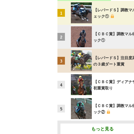
【レパードＳ】調教マ
1
ェック①
【ＣＢＣ賞】調教マル
2
ック①
【レパードＳ】注目度
3
の３歳ダート重賞
【ＣＢＣ賞】ディアナ
4
初重賞取り
【ＣＢＣ賞】調教マル
5
ック②
もっと見る