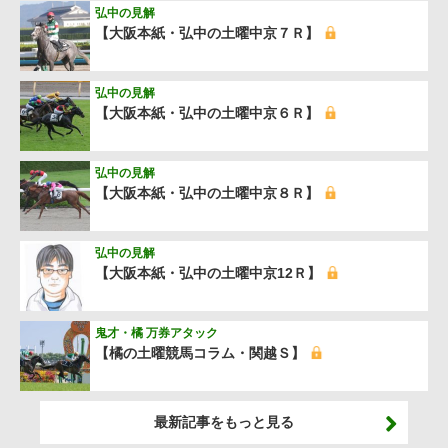
弘中の見解
【大阪本紙・弘中の土曜中京７Ｒ】
弘中の見解
【大阪本紙・弘中の土曜中京６Ｒ】
弘中の見解
【大阪本紙・弘中の土曜中京８Ｒ】
弘中の見解
【大阪本紙・弘中の土曜中京12Ｒ】
鬼才・橘 万券アタック
【橘の土曜競馬コラム・関越Ｓ】
最新記事をもっと見る