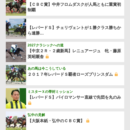
【ＣＢＣ賞】中井フロムダスクが人馬ともに重賞初
制覇
【レパードＳ】チェリヴェントが１勝クラス勝ちか
ら連勝…
2027クラシックへの道
【中京２Ｒ・２歳新馬】レニュアージュ 牝・藤原
英昭厩舎
あの馬は今こうしている
２０１７年レパードＳ覇者ローズプリンスダム
ミスターＸの帯封ミッション
【レパードＳ】パイロマンサー直線で先団を丸のみ
弘中の見解
【大阪本紙・弘中のＣＢＣ賞】