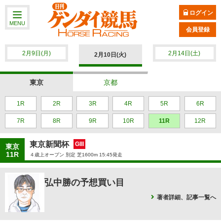
ログイン
MENU
会員登録
2月9日(月)
2月14日(土)
2月10日(火)
東京
京都
1R
2R
3R
4R
5R
6R
7R
8R
9R
10R
11R
12R
東京新聞杯
GIII
東京
11R
４歳上オープン 別定 芝1600m 15:45発走
弘中勝の予想買い目
著者詳細、記事一覧へ