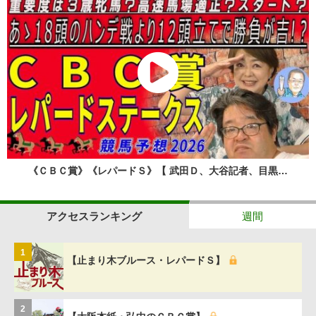
《ＣＢＣ賞》《レパードＳ》【 武田Ｄ、大谷記者、目黒…
アクセスランキング
週間
1
【止まり木ブルース・レパードＳ】
2