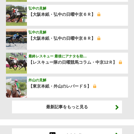
弘中の見解
【大阪本紙・弘中の日曜中京６Ｒ】
弘中の見解
【大阪本紙・弘中の日曜中京８Ｒ】
最終レスキュー 最後にアナタを助…
【レスキュー隊の日曜競馬コラム・中京12Ｒ】
外山の見解
【東京本紙・外山のレパードＳ】
最新記事をもっと見る