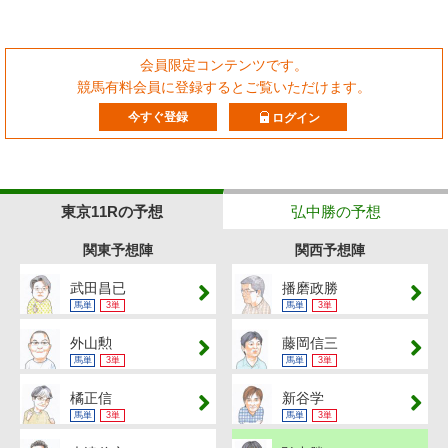
会員限定コンテンツです。
競馬有料会員に登録するとご覧いただけます。
今すぐ登録
ログイン
東京11Rの予想
弘中勝の予想
関東予想陣
関西予想陣
武田昌已
播磨政勝
馬単
3単
馬単
3単
外山勲
藤岡信三
馬単
3単
馬単
3単
橘正信
新谷学
馬単
3単
馬単
3単