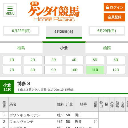
ログイン
MENU
会員登録
6月22日(日)
6月29日(日)
6月28日(土)
福島
小倉
函館
1R
2R
3R
4R
5R
6R
7R
8R
9R
10R
11R
12R
博多Ｓ
小倉
11R
３歳上３勝クラス 定量 ダ1700m 15:35発走
馬
武
外
木
新
大
馬名
性齢
斤量
騎手
橘
番
田
山
津
居
谷
1
ポワンキュルミナン
牡5
58
田口
2
フェルヴェンテ
牡5
58
坂井
注