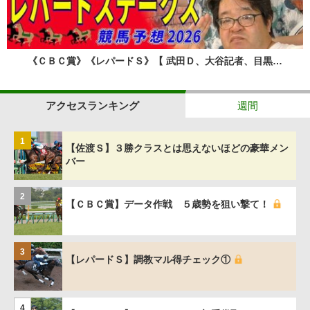
《ＣＢＣ賞》《レパードＳ》【 武田Ｄ、大谷記者、目黒…
アクセスランキング
週間
1
【佐渡Ｓ】３勝クラスとは思えないほどの豪華メン
バー
2
【ＣＢＣ賞】データ作戦 ５歳勢を狙い撃て！
3
【レパードＳ】調教マル得チェック①
4