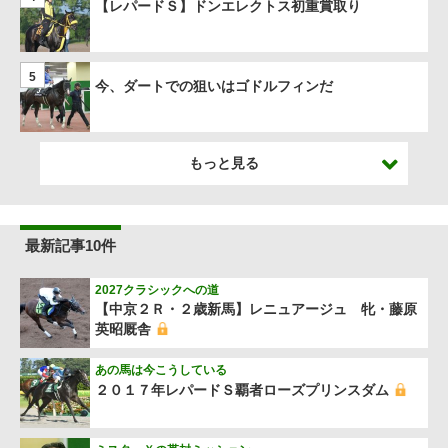
【レパードＳ】ドンエレクトス初重賞取り
5
今、ダートでの狙いはゴドルフィンだ
もっと見る
最新記事10件
2027クラシックへの道
【中京２Ｒ・２歳新馬】レニュアージュ 牝・藤原
英昭厩舎
あの馬は今こうしている
２０１７年レパードＳ覇者ローズプリンスダム