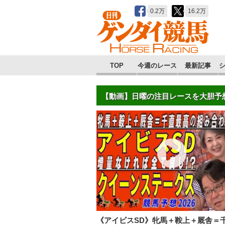
0.2万
16.2万
TOP
今週のレース
最新記事
【動画】日曜の注目レースを大胆予
《アイビスSD》牝馬＋鞍上＋厩舎＝