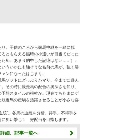
り、子供のころから競馬中継を一緒に観
てるともらえる臨時の小遣いが目当てだった
たため、あまり的中した記憶はない……）、
といういかにも強そうな名前の馬が、強く勝
ファンになったはじまり。
馬ソフトにどっぷりハマり、今までに遊ん
ず。その時に競走馬の配合の奥深さを知り、
の予想スタイルの根幹か。現在でもたまにゲ
た競走馬の産駒を活躍させることが小さな喜
血統”。各馬の血統を分析。得手、不得手を
時に狙い撃ち！ 好配当を目指します。
者詳細、記事一覧へ