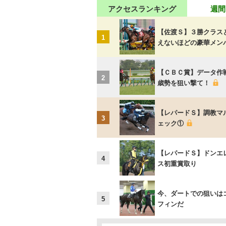
アクセスランキング
週間
【佐渡Ｓ】３勝クラス
1
えないほどの豪華メン
【ＣＢＣ賞】データ作
2
歳勢を狙い撃て！
【レパードＳ】調教マ
3
ェック①
【レパードＳ】ドンエ
4
ス初重賞取り
今、ダートでの狙いは
5
フィンだ