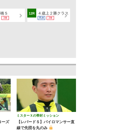
斎橋Ｓ
４歳上２勝クラス
12R
3単
馬単
3単
ミスターＸの帯封ミッション
ローズ
【レパードＳ】パイロマンサー直
線で先団を丸のみ