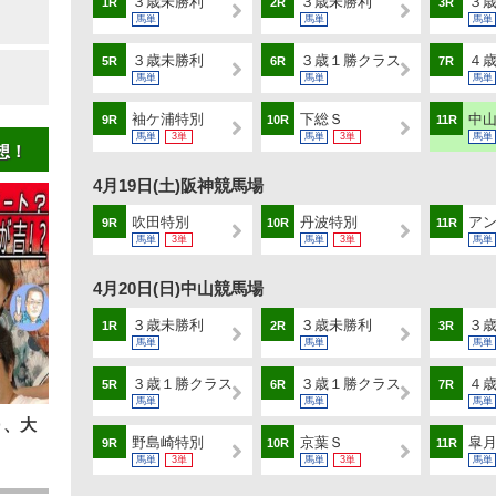
３歳未勝利
３歳未勝利
３
1R
2R
3R
馬単
馬単
馬単
３歳未勝利
３歳１勝クラス
４
5R
6R
7R
馬単
馬単
馬単
袖ケ浦特別
下総Ｓ
中
9R
10R
11R
馬単
3単
馬単
3単
馬単
想！
4月19日(土)阪神競馬場
吹田特別
丹波特別
ア
9R
10R
11R
馬単
3単
馬単
3単
馬単
4月20日(日)中山競馬場
３歳未勝利
３歳未勝利
３
1R
2R
3R
馬単
馬単
馬単
３歳１勝クラス
３歳１勝クラス
４
5R
6R
7R
馬単
馬単
馬単
Ｄ、大
野島崎特別
京葉Ｓ
皐
9R
10R
11R
馬単
3単
馬単
3単
馬単