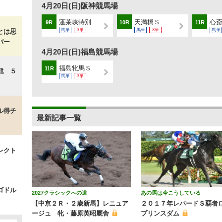
4月20日(日)阪神競馬場
蓬莱峡特別
天満橋Ｓ
心
9R
10R
11R
馬単
3単
馬単
3単
馬単
とは思
バー
4月20日(日)福島競馬場
福島牝馬Ｓ
11R
戦 ５
馬単
3単
ル得チ
最新記事一覧
レクト
ゴドル
2027クラシックへの道
あの馬は今こうしている
【中京２Ｒ・２歳新馬】レニュア
２０１７年レパードＳ覇者
ージュ 牝・藤原英昭厩舎
プリンスダム