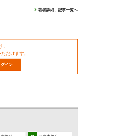
著者詳細、記事一覧へ
す。
いただけます。
ログイン