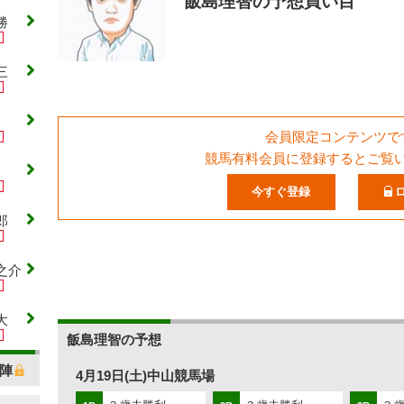
飯島理智の予想買い目
勝
三
会員限定コンテンツで
競馬有料会員に登録するとご覧
今すぐ登録
郎
之介
大
飯島理智の予想
陣
4月19日(土)中山競馬場