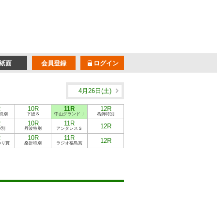
紙面
会員登録
ログイン
4月26日(土)
R
10R
11R
12R
特別
下総Ｓ
中山グランドＪ
葛飾特別
R
10R
11R
12R
特別
丹波特別
アンタレスＳ
R
10R
11R
12R
ゆり賞
桑折特別
ラジオ福島賞