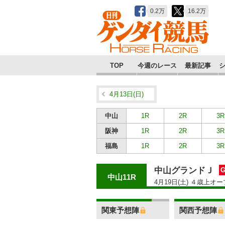
0.2万
16.2万
TOP
今週のレース
最新記事
4月13日(日)
中山
1R
2R
3R
阪神
1R
2R
3R
福島
1R
2R
3R
中山グランドＪ
G
中山11R
4月19日(土) ４歳上オープ
関東予想陣
関西予想陣