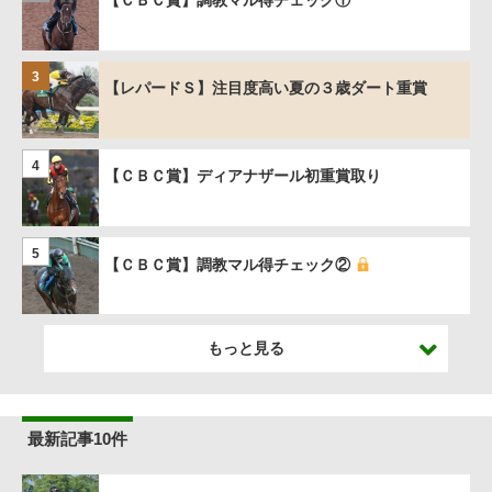
【ＣＢＣ賞】調教マル得チェック①
3
【レパードＳ】注目度高い夏の３歳ダート重賞
4
【ＣＢＣ賞】ディアナザール初重賞取り
5
【ＣＢＣ賞】調教マル得チェック②
もっと見る
最新記事10件