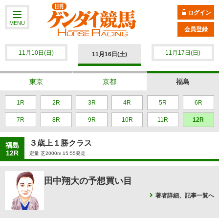
ログイン
MENU
会員登録
11月10日(日)
11月17日(日)
11月16日(土)
東京
京都
福島
1R
2R
3R
4R
5R
6R
7R
8R
9R
10R
11R
12R
３歳上１勝クラス
福島
12R
定量 芝2000m 15:55発走
田中翔大の予想買い目
著者詳細、記事一覧へ