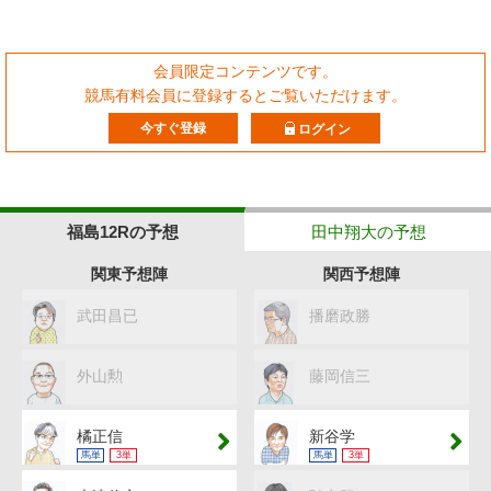
会員限定コンテンツです。
競馬有料会員に登録するとご覧いただけます。
今すぐ登録
ログイン
福島12Rの予想
田中翔大の予想
関東予想陣
関西予想陣
武田昌已
播磨政勝
外山勲
藤岡信三
橘正信
新谷学
馬単
3単
馬単
3単