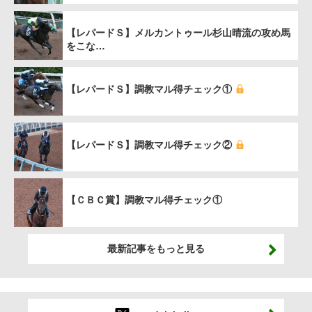
【レパードＳ】メルカントゥール杉山晴流の攻め馬
をこな…
【レパードＳ】調教マル得チェック①
【レパードＳ】調教マル得チェック②
【ＣＢＣ賞】調教マル得チェック①
最新記事をもっと見る