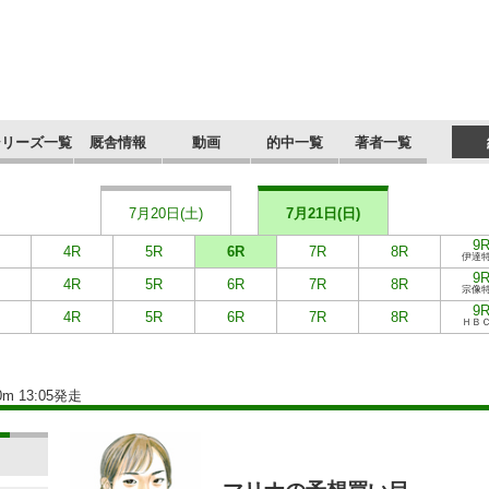
シリーズ一覧
厩舎情報
動画
的中一覧
著者一覧
7月20日(土)
7月21日(日)
9
4R
5R
6R
7R
8R
伊達
9
4R
5R
6R
7R
8R
宗像
9
4R
5R
6R
7R
8R
ＨＢ
0m 13:05発走