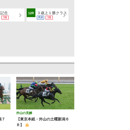
京記念
３歳上１勝クラス
12R
3単
馬単
3単
外山の見解
潟７
【東京本紙・外山の土曜新潟６
Ｒ】