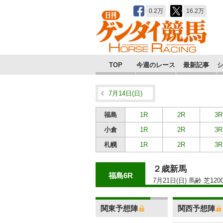
0.2万
16.2万
TOP
今週のレース
最新記事
7月14日(日)
福島
1R
2R
3R
小倉
1R
2R
3R
札幌
1R
2R
3R
２歳新馬
福島6R
7月21日(日) 馬齢 芝120
関東予想陣
関西予想陣