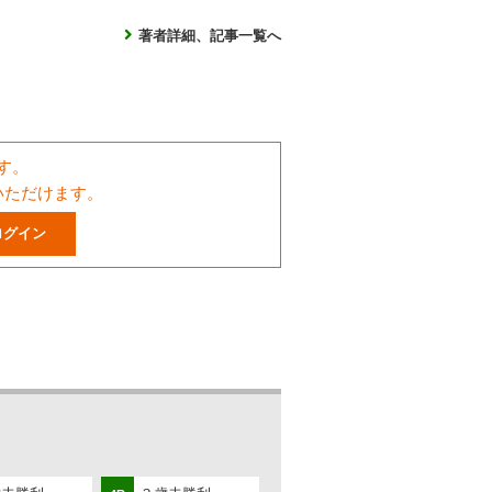
著者詳細、記事一覧へ
す。
いただけます。
ログイン