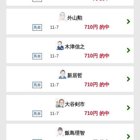
外山勲
710円
的中
11-7
馬単
木津信之
710円
的中
11-7
馬単
新居哲
710円
的中
11-7
馬単
大谷剣市
710円
的中
11-7
馬単
飯島理智