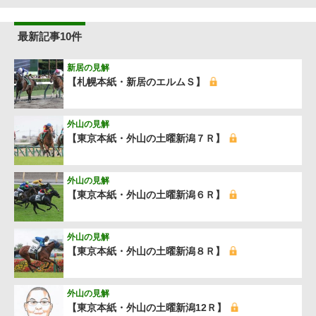
最新記事10件
新居の見解
【札幌本紙・新居のエルムＳ】
外山の見解
【東京本紙・外山の土曜新潟７Ｒ】
外山の見解
【東京本紙・外山の土曜新潟６Ｒ】
外山の見解
【東京本紙・外山の土曜新潟８Ｒ】
外山の見解
【東京本紙・外山の土曜新潟12Ｒ】