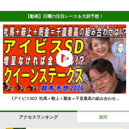
【動画】日曜の注目レースを大胆予想！
《アイビスSD》牝馬＋鞍上＋厩舎＝千直最高の組み合わせ…
アクセスランキング
週間