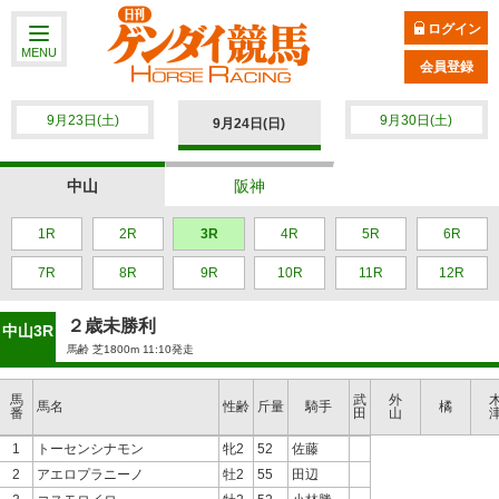
ログイン
MENU
会員登録
9月23日(土)
9月30日(土)
9月24日(日)
中山
阪神
1R
2R
3R
4R
5R
6R
7R
8R
9R
10R
11R
12R
２歳未勝利
中山3R
馬齢 芝1800m 11:10発走
馬
武
外
馬名
性齢
斤量
騎手
橘
番
田
山
1
トーセンシナモン
牝2
52
佐藤
2
アエロプラニーノ
牡2
55
田辺