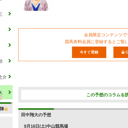
三
会員限定コンテンツで
競馬有料会員に登録するとご覧
今すぐ登録
郎
之介
大
この予想のコラムを
陣
田中翔大の予想
9月16日(土)中山競馬場