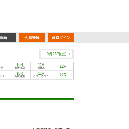
紙面
会員登録
ログイン
9月23日(土)
R
10R
11R
12R
特別
御宿特別
初風Ｓ
R
10R
11R
12R
うＳ
鳥取特別
ケフェウスＳ