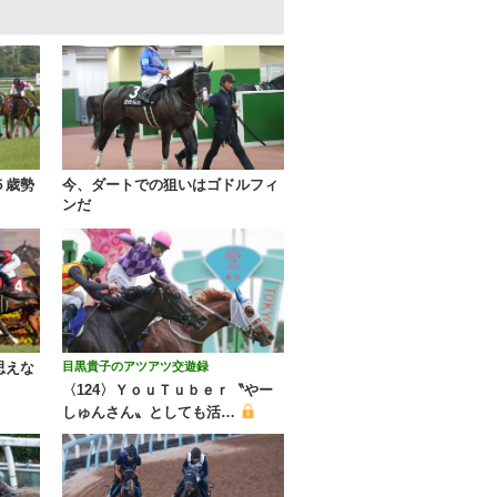
５歳勢
今、ダートでの狙いはゴドルフィ
ンだ
思えな
目黒貴子のアツアツ交遊録
〈124〉ＹｏｕＴｕｂｅｒ〝やー
しゅんさん〟としても活…