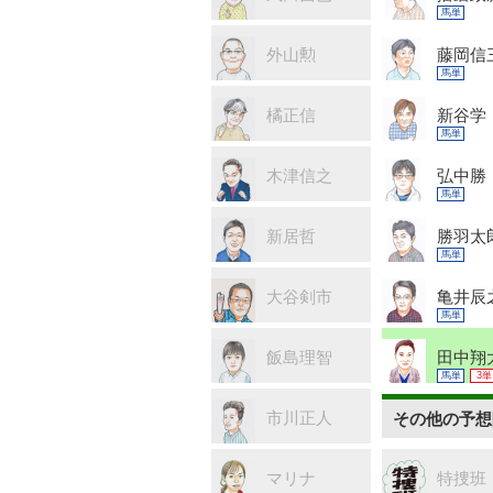
馬単
外山勲
藤岡信
馬単
橘正信
新谷学
馬単
木津信之
弘中勝
馬単
新居哲
勝羽太
馬単
大谷剣市
亀井辰
馬単
飯島理智
田中翔
馬単
3単
市川正人
その他の予想
マリナ
特捜班