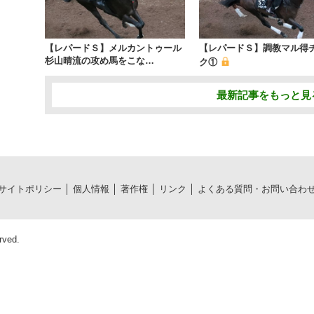
【レパードＳ】メルカントゥール
【レパードＳ】調教マル得
杉山晴流の攻め馬をこな…
ク①
最新記事をもっと見
サイトポリシー
個人情報
著作権
リンク
よくある質問・お問い合わ
rved.