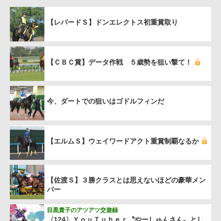
【レパードＳ】ドンエレクトス初重賞取り
【ＣＢＣ賞】データ作戦 ５歳勢を狙い撃て！
今、ダートでの狙いはゴドルフィンだ
【エルムＳ】ウェイワードアクト重賞制覇なるか
【佐渡Ｓ】３勝クラスとは思えないほどの豪華メン
バー
目黒貴子のアツアツ交遊録
〈124〉ＹｏｕＴｕｂｅｒ〝やーしゅんさん〟とし