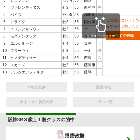
3
ヒロシクン
セン4
58
高倉
4
ヴァレンティヌス
牡3
55
西村淳
注
5
バイス
セン5
58
和田竜
△
会員限定コンテンツ
6
ドライグ
牡3
55
国分優
録するとご覧いただ
7
エリンアキレウス
牡3
55
幸
今すぐ登録
8
モズアンタレス
牝3
50
今村
△
スクロールできます
9
エルゲルージ
牡4
58
坂井
○
10
プラーヴィ
牡3
55
松山
◎
11
ヒノデテイオー
牡4
55
西塚
△
12
スカーズ
牡3
55
藤岡康
13
アルムエアフォルク
牝3
53
藤懸
本紙の見解
厩舎情報
ナイショの勝負馬券
コラム一覧
阪神8R３歳上１勝クラスの的中
播磨政勝