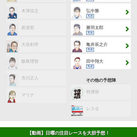
木津信之
弘中勝
馬単
新居哲
勝羽太郎
馬単
大谷剣市
亀井辰之介
馬単
飯島理智
田中翔大
馬単
市川正人
その他の予想陣
特捜班
マリナ
レスＱ
【動画】日曜の注目レースを大胆予想！