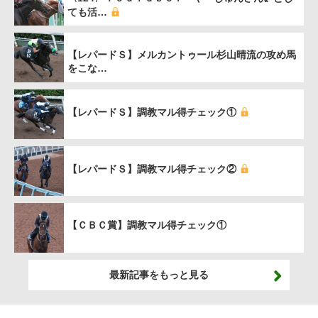
ても活…
【レパードＳ】メルカントゥール杉山晴流の攻め馬
をこな…
【レパードＳ】調教マル得チェック①
【レパードＳ】調教マル得チェック②
【ＣＢＣ賞】調教マル得チェック①
最新記事をもっと見る