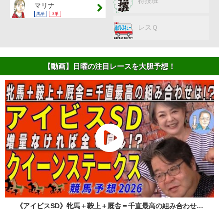
特捜班
マリナ
馬単
3単
レスＱ
【動画】日曜の注目レースを大胆予想！
《アイビスSD》牝馬＋鞍上＋厩舎＝千直最高の組み合わせ…