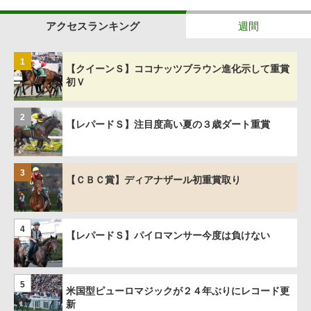
アクセスランキング
週間
1
【クイーンＳ】ココナッツブラウン進化示して重賞
初Ｖ
2
【レパードＳ】注目度高い夏の３歳ダート重賞
3
【ＣＢＣ賞】ディアナザール初重賞取り
4
【レパードＳ】パイロマンサー今度は負けない
5
米国型ピューロマジックが２４年ぶりにレコード更
新