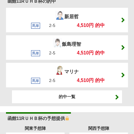
函館11RＵＨＢ杯の的中
新居哲
4,510円
的中
2-5
馬単
飯島理智
4,510円
的中
2-5
馬単
マリナ
4,510円
的中
2-5
馬単
的中一覧
函館11RＵＨＢ杯の予想提供
関東予想陣
関西予想陣