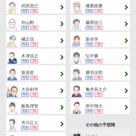
武田昌已
播磨政勝
馬単
3単
馬単
3単
外山勲
藤岡信三
馬単
3単
馬単
3単
橘正信
新谷学
馬単
3単
馬単
3単
木津信之
弘中勝
馬単
3単
馬単
3単
新居哲
勝羽太郎
馬単
3単
馬単
3単
大谷剣市
亀井辰之介
馬単
3単
馬単
3単
飯島理智
田中翔大
馬単
3単
馬単
3単
市川正人
その他の予想陣
馬単
3単