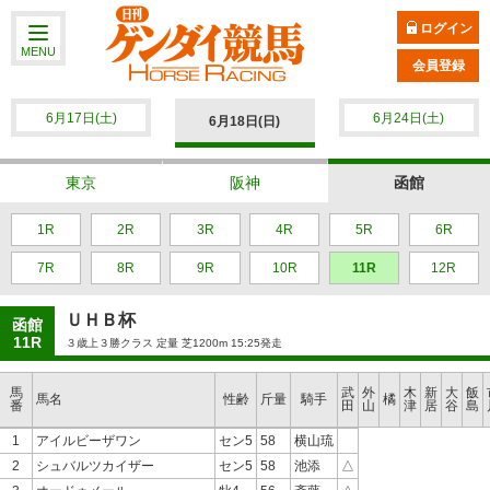
ログイン
MENU
会員登録
6月17日(土)
6月24日(土)
6月18日(日)
東京
阪神
函館
1R
2R
3R
4R
5R
6R
7R
8R
9R
10R
11R
12R
ＵＨＢ杯
函館
11R
３歳上３勝クラス 定量 芝1200m 15:25発走
馬
武
外
木
新
大
飯
馬名
性齢
斤量
騎手
橘
番
田
山
津
居
谷
島
1
アイルビーザワン
セン5
58
横山琉
2
シュバルツカイザー
セン5
58
池添
△