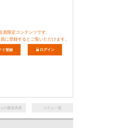
会員限定コンテンツです。
会員に登録するとご覧いただけます。
ログイン
すぐ登録
ョの勝負馬券
コラム一覧