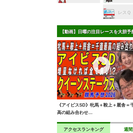
レスＱ
【動画】日曜の注目レースを大胆予
《アイビスSD》牝馬＋鞍上＋厩舎＝
高の組み合わせ…
アクセスランキング
週間