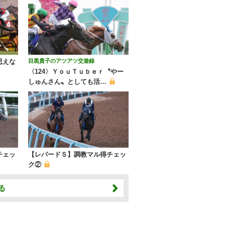
思えな
目黒貴子のアツアツ交遊録
〈124〉ＹｏｕＴｕｂｅｒ〝やー
しゅんさん〟としても活…
チェッ
【レパードＳ】調教マル得チェッ
ク②
る