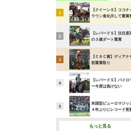
【クイーンＳ】ココナ
1
ラウン進化示して重賞
【レパードＳ】注目度
2
の３歳ダート重賞
【ＣＢＣ賞】ディアナ
3
初重賞取り
【レパードＳ】パイロ
4
ー今度は負けない
米国型ピューロマジッ
5
４年ぶりにレコード更
もっと見る