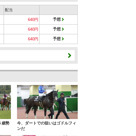
配当
予想
640円
予想
640円
予想
640円
５歳勢
今、ダートでの狙いはゴドルフィ
ンだ