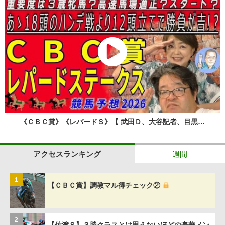
《ＣＢＣ賞》《レパードＳ》【 武田Ｄ、大谷記者、目黒…
アクセスランキング
週間
1
【ＣＢＣ賞】調教マル得チェック②
2