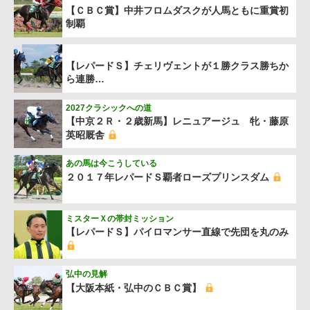
【ＣＢＣ賞】中井フロムダスクが人馬ともに重賞初
制覇
【レパードＳ】チェリヴェントが１勝クラス勝ちか
ら連勝…
2027クラシックへの道
【中京２Ｒ・２歳新馬】レニュアージュ 牝・藤原
英昭厩舎
あの馬は今こうしている
２０１７年レパードＳ覇者ローズプリンスダム
ミスターＸの帯封ミッション
【レパードＳ】パイロマンサー直線で先団を丸のみ
弘中の見解
【大阪本紙・弘中のＣＢＣ賞】