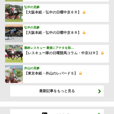
弘中の見解
【大阪本紙・弘中の日曜中京６Ｒ】
弘中の見解
【大阪本紙・弘中の日曜中京８Ｒ】
最終レスキュー 最後にアナタを助…
【レスキュー隊の日曜競馬コラム・中京12Ｒ】
外山の見解
【東京本紙・外山のレパードＳ】
最新記事をもっと見る